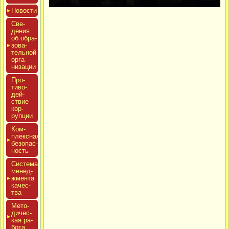
Новос­ти
Све­
дения
об об­ра­
зова­
тель­ной
ор­га­
низа­ции
Про­
тиво­
дей­
ствие
кор­
рупции
Ком­
плексная
бе­зопас­
ность
Сис­те­ма
ме­нед­
жмен­та
ка­чес­
тва
Мето­
дичес­
кая ра­
бота