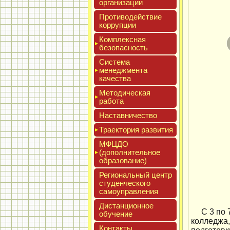
ор­га­низа­ции
Про­тиво­дей­ствие
кор­рупции
Ком­плексная
бе­зопас­ность
Сис­те­ма
ме­нед­жмен­та
ка­чес­тва
Мето­дичес­кая
ра­бота
Нас­тавни­чес­тво
Тра­ек­то­рия раз­ви­тия
МФЦДО
(до­пол­ни­тель­ное
об­ра­зова­ние)
Реги­ональ­ный центр
сту­ден­ческо­го
са­мо­уп­равле­ния
Дис­танци­он­ное
С 3 по
обу­чение
колледжа
Кон­такты