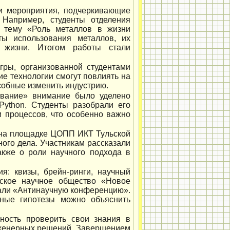
и мероприятия, подчеркивающие
 Например, студенты отделения
а тему «Роль металлов в жизни
ты использования металлов, их
 жизни. Итогом работы стали
гры, организованной студентами
ие технологии смогут повлиять на
собные изменить индустрию.
ование» внимание было уделено
ython. Студенты разобрали его
и процессов, что особенно важно
: на площадке ЦОПП ИКТ Тульской
ого дела. Участникам рассказали
акже о роли научного подхода в
я: квизы, брейн-ринги, научный
еское научное общество «Новое
вали «Антинаучную конференцию».
ьные гипотезы можно объяснить
жность проверить свои знания в
инженерных решений. Завершением