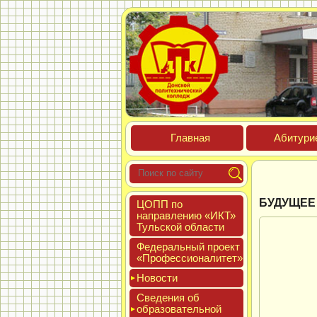
Глав­ная
Аби­тури­
БУДУЩЕЕ
ЦОПП по
нап­равле­нию «ИКТ»
Туль­ской об­ласти
Феде­раль­ный про­ект
«Про­фес­си­она­литет»
Новос­ти
Све­дения об
об­ра­зова­тель­ной