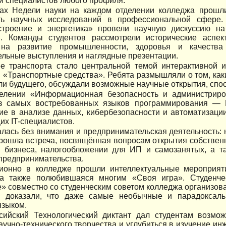
и специалистов любого профиля.
ах Недели науки на каждом отделении колледжа прошл
ть научных исследований в профессиональной сфере.
троение и энергетика» провели научную дискуссию н
». Команды студентов рассмотрели исторические аспек
на развитие промышленности, здоровья и качества
льные выступления и наглядные презентации.
е транспорта стало центральной темой интерактивной и
 «Транспортные средства». Ребята размышляли о том, как
и будущего, обсуждали возможные научные открытия, спо
елении «Информационная безопасность и администрир
з самых востребованных языков программирования — P
ие в анализе данных, кибербезопасности и автоматизаци
их IT-специалистов.
алась без внимания и предпринимательская деятельность
рошла встреча, посвящённая вопросам открытия собственн
 бизнеса, налогообложении для ИП и самозанятых, а т
предпринимательства.
ионно в колледже прошли интеллектуальные мероприяти
 а также полюбившаяся многим «Своя игра». Студенч
» совместно со студенческим советом колледжа организо
и доказали, что даже самые необычные и парадоксал
языком.
сийский Технологический диктант дал студентам возмо
аучно-технического творчества и углубиться в изучение 