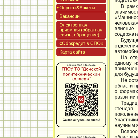
подготовк
В рамк
Опро­сы&Анке­ты
значимос
Вакан­сии
«Машинос
человека
Элек­трон­ная
влияние 
при­ем­ная (об­ратная
содержате
связь, об­ра­щение)
Будуще
«Обркре­дит в СПО»
отделения
автомобил
Кар­та сай­та
На отд
одному и
применен
для будущ
Не ост
области п
о формах
развитии 
Традиц
стендап,
поколение
Участник
научным 
Всерос
области н