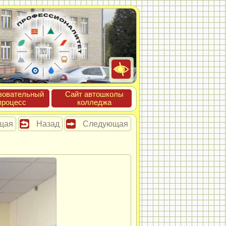
зова­тель­ный
Сайт ав­тошко­лы
про­цесс
кол­леджа
щая
Назад
Следующая