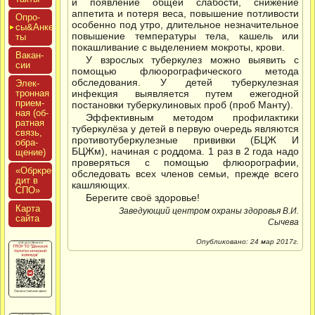
и появление общей слабости, снижение
аппетита и потеря веса, повышение потливости
Опро­
особенно под утро, длительное незначительное
сы&Анке­
повышение температуры тела, кашель или
ты
покашливание с выделением мокроты, крови.
Вакан­
У взрослых туберкулез можно выявить с
сии
помощью флюорографического метода
обследования. У детей туберкулезная
Элек­
трон­ная
инфекция выявляется путем ежегодной
при­ем­
постановки туберкулиновых проб (проб Манту).
ная (об­
Эффективным методом профилактики
ратная
туберкулёза у детей в первую очередь являются
связь,
противотуберкулезные прививки (БЦЖ И
об­ра­
БЦЖм), начиная с роддома. 1 раз в 2 года надо
щение)
проверяться с помощью флюорографии,
«Обркре­
обследовать всех членов семьи, прежде всего
дит в
кашляющих.
СПО»
Берегите своё здоровье!
Кар­та
Заведующий центром охраны здоровья В.И.
сай­та
Сычева
Опубликовано: 24 мар 2017г.