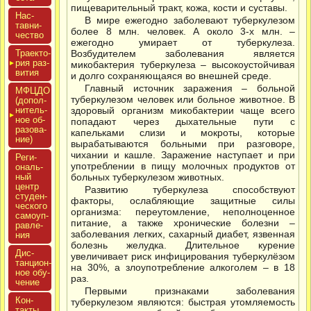
пищеварительный тракт, кожа, кости и суставы.
Нас­
В мире ежегодно заболевают туберкулезом
тавни­
более 8 млн. человек. А около 3-х млн. –
чес­тво
ежегодно умирает от туберкулеза.
Тра­ек­то­
Возбудителем заболевания является
рия раз­
микобактерия туберкулеза – высокоустойчивая
ви­тия
и долго сохраняющаяся во внешней среде.
Главный источник заражения – больной
МФЦДО
туберкулезом человек или больное животное. В
(до­пол­
ни­тель­
здоровый организм микобактерии чаще всего
ное об­
попадают через дыхательные пути с
ра­зова­
капельками слизи и мокроты, которые
ние)
вырабатываются больными при разговоре,
чихании и кашле. Заражение наступает и при
Реги­
употреблении в пищу молочных продуктов от
ональ­
ный
больных туберкулезом животных.
центр
Развитию туберкулеза способствуют
сту­ден­
факторы, ослабляющие защитные силы
ческо­го
организма: переутомление, неполноценное
са­мо­уп­
питание, а также хронические болезни –
равле­
заболевания легких, сахарный диабет, язвенная
ния
болезнь желудка. Длительное курение
Дис­
увеличивает риск инфицирования туберкулёзом
танци­он­
на 30%, а злоупотребление алкоголем – в 18
ное обу­
раз.
чение
Первыми признаками заболевания
Кон­
туберкулезом являются: быстрая утомляемость
такты