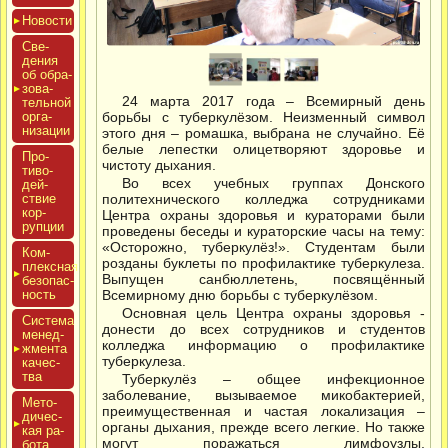
Новос­ти
Све­
дения
об об­ра­
зова­
24 марта 2017 года – Всемирный день
тель­ной
ор­га­
борьбы с туберкулёзом. Неизменный символ
низа­ции
этого дня – ромашка, выбрана не случайно. Её
белые лепестки олицетворяют здоровье и
Про­
чистоту дыхания.
тиво­
Во всех учебных группах Донского
дей­
ствие
политехнического колледжа сотрудниками
кор­
Центра охраны здоровья и кураторами были
рупции
проведены беседы и кураторские часы на тему:
«Осторожно, туберкулёз!». Студентам были
Ком­
розданы буклеты по профилактике туберкулеза.
плексная
Выпущен санбюллетень, посвящённый
бе­зопас­
ность
Всемирному дню борьбы с туберкулёзом.
Основная цель Центра охраны здоровья -
Сис­те­ма
донести до всех сотрудников и студентов
ме­нед­
колледжа информацию о профилактике
жмен­та
туберкулеза.
ка­чес­
тва
Туберкулёз – общее инфекционное
заболевание, вызываемое микобактерией,
Мето­
преимущественная и частая локализация –
дичес­
органы дыхания, прежде всего легкие. Но также
кая ра­
могут поражаться лимфоузлы,
бота