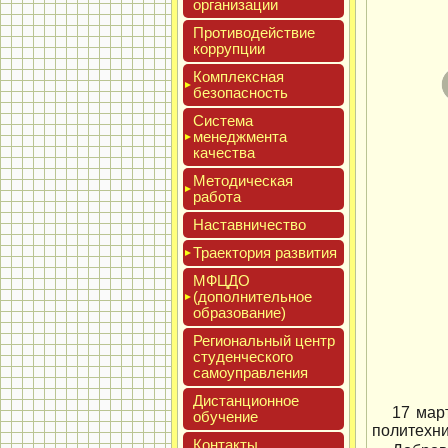
ор­га­низа­ции
Про­тиво­дей­ствие
кор­рупции
Ком­плексная
бе­зопас­ность
Сис­те­ма
ме­нед­жмен­та
ка­чес­тва
Мето­дичес­кая
ра­бота
Нас­тавни­чес­тво
Тра­ек­то­рия раз­ви­тия
МФЦДО
(до­пол­ни­тель­ное
об­ра­зова­ние)
Реги­ональ­ный центр
сту­ден­ческо­го
са­мо­уп­равле­ния
Дис­танци­он­ное
17 мар
обу­чение
политехни
Кон­такты