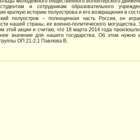
ольцы молодежного общественного волонтерского движен
студентам и сотрудникам образовательного учрежд
е краткую историю полуострова и его возвращения в сост
кий полуостров – полноценная часть России, он игр
сти нашей страны, ее военно-политического могущества. 
м этой акции и считаю, что 18 марта 2014 года произошл
ьное значение для нашего государства. Об этом нужно
группы ОП 21-2.1 Павлова В.