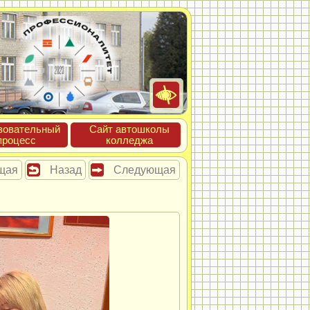
зова­тель­ный
Сайт ав­тошко­лы
про­цесс
кол­леджа
щая
Назад
Следующая