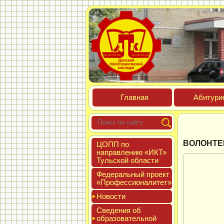
Глав­ная
Аби­тури­
ВОЛОНТЕ
ЦОПП по
нап­равле­нию «ИКТ»
Туль­ской об­ласти
Феде­раль­ный про­ект
«Про­фес­си­она­литет»
Новос­ти
Све­дения об
об­ра­зова­тель­ной