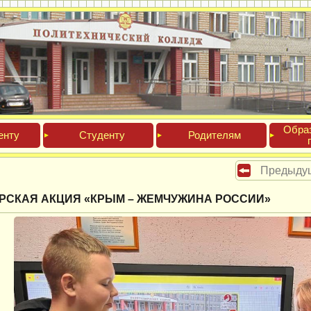
Обра­
ен­ту
Сту­ден­ту
Роди­телям
Предыду
РСКАЯ АКЦИЯ «КРЫМ – ЖЕМЧУЖИНА РОССИИ»