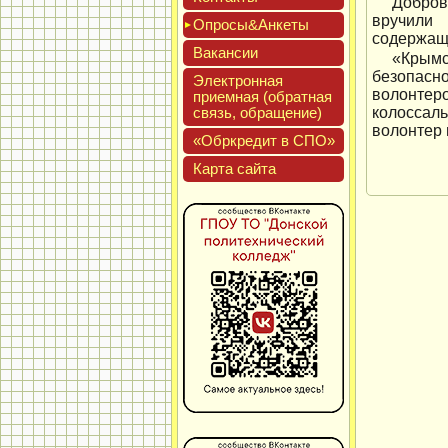
Добров
вручили 
Опро­сы&Анке­ты
содержащи
Вакан­сии
«Крымс
безопасно
Элек­трон­ная
волонтеро
при­ем­ная (об­ратная
связь, об­ра­щение)
колоссал
волонтер 
«Обркре­дит в СПО»
Кар­та сай­та