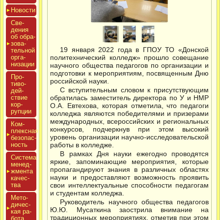
Новос­ти
Све­
дения
об об­ра­
зова­
19 января 2022 года в ГПОУ ТО «Донской
тель­ной
ор­га­
политехнический колледж» прошло совещание
низа­ции
научного общества педагогов по организации и
подготовки к мероприятиям, посвященным Дню
Про­
российской науки.
тиво­
С вступительным словом к присутствующим
дей­
ствие
обратилась заместитель директора по У и НМР
кор­
О.А. Евтехова, которая отметила, что педагоги
рупции
колледжа являются победителями и призерами
международных, всероссийских и региональных
Ком­
конкурсов, подчеркнув при этом высокий
плексная
уровень организации научно-исследовательской
бе­зопас­
ность
работы в колледже.
В рамках Дня науки ежегодно проводятся
Сис­те­ма
яркие, запоминающие мероприятия, которые
ме­нед­
пропагандируют знания в различных областях
жмен­та
науки и предоставляют возможность проявить
ка­чес­
тва
свои интеллектуальные способности педагогам
и студентам колледжа.
Мето­
Руководитель научного общества педагогов
дичес­
Ю.Ю. Мусаткина заострила внимание на
кая ра­
традиционных мероприятиях, отметив при этом
бота