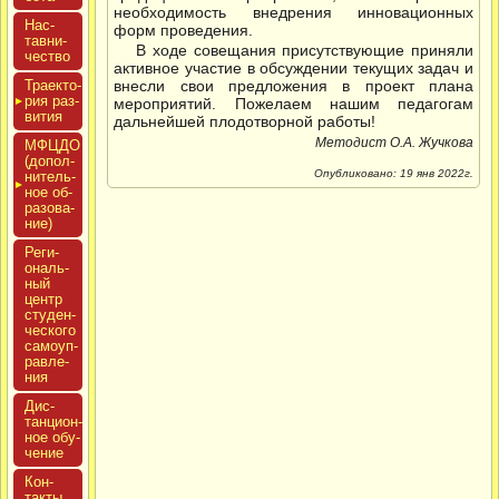
необходимость внедрения инновационных
Нас­
форм проведения.
тавни­
В ходе совещания присутствующие приняли
чес­тво
активное участие в обсуждении текущих задач и
Тра­ек­то­
внесли свои предложения в проект плана
рия раз­
мероприятий. Пожелаем нашим педагогам
ви­тия
дальнейшей плодотворной работы!
Методист О.А. Жучкова
МФЦДО
(до­пол­
Опубликовано: 19 янв 2022г.
ни­тель­
ное об­
ра­зова­
ние)
Реги­
ональ­
ный
центр
сту­ден­
ческо­го
са­мо­уп­
равле­
ния
Дис­
танци­он­
ное обу­
чение
Кон­
такты