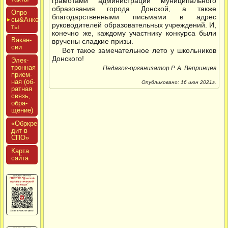
грамотами администрации муниципального
образования города Донской, а также
Опро­
благодарственными письмами в адрес
сы&Анке­
руководителей образовательных учреждений. И,
ты
конечно же, каждому участнику конкурса были
Вакан­
вручены сладкие призы.
сии
Вот такое замечательное лето у школьников
Донского!
Элек­
трон­ная
Педагог-организатор Р. А. Вепринцев
при­ем­
ная (об­
Опубликовано: 16 июн 2021г.
ратная
связь,
об­ра­
щение)
«Обркре­
дит в
СПО»
Кар­та
сай­та