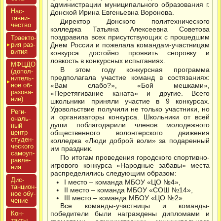
администрации муниципального образования г.
Нас­
Донской Ирина Евгеньевна Воронова.
тавни­
Директор Донского политехнического
чес­тво
колледжа Татьяна Алексеевна Советова
поздравила всех присутствующих с прошедшим
Тра­ек­то­
рия раз­
Днем России и пожелала командам-участницам
ви­тия
конкурса достойно проявить сноровку и
ловкость в конкурсных испытаниях.
МФЦДО
В этом году конкурсная программа
(до­пол­
предполагала участие команд в состязаниях:
ни­тель­
ное об­
«Вам слабо?», «Бой мешками»,
ра­зова­
«Перетягивание каната» и другие. Всего
ние)
школьники приняли участие в 9 конкурсах.
Удовольствие получили не только участники, но
Реги­
и организаторы конкурса. Школьники от всей
ональ­
души поблагодарили членов молодежного
ный
центр
общественного волонтерского движения
сту­ден­
колледжа «Люди доброй воли» за подаренный
ческо­го
им праздник.
са­мо­уп­
По итогам проведения городского спортивно-
равле­
игрового конкурса «Народные забавы» места
ния
распределились следующим образом:
Дис­
I место – команда МБОУ «ЦО №4»,
танци­он­
II место – команда МБОУ «СОШ №14»,
ное обу­
III место – команда МБОУ «ЦО №2».
чение
Все команды-участницы и команды-
Кон­
победители были награждены дипломами и
такты