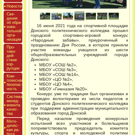
Новос­ти
Све­
дения
об об­ра­
16 июня 2021 года на спортивной площадке
зова­
Донского политехнического колледжа прошел
тель­ной
ор­га­
городской спортивно-игровой конкурс
низа­ции
«Народные забавы», приуроченный к
празднованию Дня России, в котором приняли
Про­
участие команды учащихся из шести
тиво­
общеобразовательных учреждений города
дей­
Донского:
ствие
кор­
МБОУ «СОШ №2»,
рупции
МБОУ «СОШ №3»,
МБОУ «СОШ №14»,
Ком­
МБОУ «ЦО №2»,
плексная
МБОУ «ЦО №4»,
бе­зопас­
ность
МБОУ «Гимназия №20».
Конкурс уже по традиции был организован и
Сис­те­ма
проведен волонтерами из числа педагогов и
ме­нед­
студентов Донского политехнического колледжа
жмен­та
при поддержке администрации муниципального
ка­чес­
образования город Донской.
тва
Перед началом проведения конкурсных
Мето­
испытаний всех участников и болельщиков
дичес­
поприветствовала председатель комитета
кая ра­
культуры, спорта и молодежной политики
бота