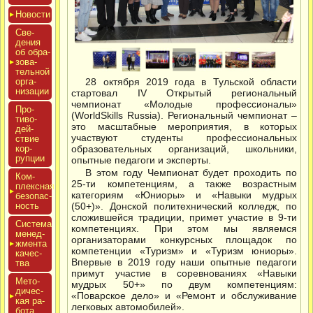
Новос­ти
Све­
дения
об об­ра­
зова­
тель­ной
ор­га­
28 октября 2019 года в Тульской области
низа­ции
стартовал IV Открытый региональный
чемпионат «Молодые профессионалы»
Про­
(WorldSkills Russia). Региональный чемпионат –
тиво­
это масштабные мероприятия, в которых
дей­
участвуют студенты профессиональных
ствие
кор­
образовательных организаций, школьники,
рупции
опытные педагоги и эксперты.
В этом году Чемпионат будет проходить по
Ком­
25-ти компетенциям, а также возрастным
плексная
категориям «Юниоры» и «Навыки мудрых
бе­зопас­
ность
(50+)». Донской политехнический колледж, по
сложившейся традиции, примет участие в 9-ти
Сис­те­ма
компетенциях. При этом мы являемся
ме­нед­
организаторами конкурсных площадок по
жмен­та
компетенции «Туризм» и «Туризм юниоры».
ка­чес­
Впервые в 2019 году наши опытные педагоги
тва
примут участие в соревнованиях «Навыки
Мето­
мудрых 50+» по двум компетенциям:
дичес­
«Поварское дело» и «Ремонт и обслуживание
кая ра­
легковых автомобилей».
бота