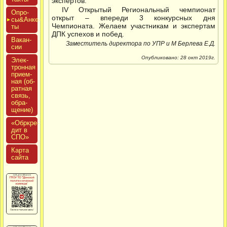
экспертов.
IV Открытый Региональный чемпионат
Опро­
открыт – впереди 3 конкурсных дня
сы&Анке­
Чемпионата. Желаем участникам и экспертам
ты
ДПК успехов и побед.
Вакан­
Заместитель директора по УПР и М Берлева Е.Д.
сии
Опубликовано: 28 окт 2019г.
Элек­
трон­ная
при­ем­
ная (об­
ратная
связь,
об­ра­
щение)
«Обркре­
дит в
СПО»
Кар­та
сай­та