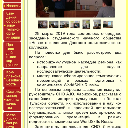
Новос­ти
Све­
дения
об об­ра­
зова­
тель­ной
ор­га­
28 марта 2019 года состоялось очередное
низа­ции
заседание студенческого научного общества
«Новое поколение» Донского политехнического
Про­
колледжа.
тиво­
На повестке дня было рассмотрено два
дей­
ствие
вопроса:
кор­
историко-культурное наследие региона как
рупции
направление для научно-
исследовательской деятельности;
Ком­
мастер-класс «Формирование тематических
плексная
бе­зопас­
презентаций в рамках подготовки к
ность
чемпионатам WorldSkills Russia».
По основным вопросам заседания выступил
Сис­те­ма
руководитель СНО А.Ю. Харихонов, рассказав о
ме­нед­
важнейших историко-культурных объектах
жмен­та
Тульской области, их использовании в научно-
ка­чес­
тва
исследовательской и проектной деятельности
обучающихся, а также провёл мастер-класс по
Мето­
формированию презентаций в рамках
дичес­
подготовки к чемпионатам WorldSkills Russia.
кая ра­
Заместитель председателя СНО Ломакина
бота