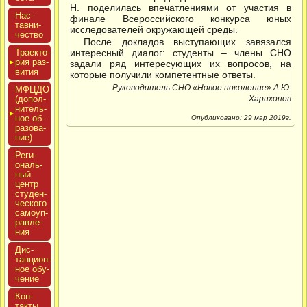
Н. поделилась впечатлениями от участия в
Нас­
финале Всероссийского конкурса юных
тавни­
исследователей окружающей среды.
чес­тво
После докладов выступающих завязался
Тра­ек­то­
интересный диалог: студенты – члены СНО
рия раз­
задали ряд интересующих их вопросов, на
ви­тия
которые получили компетентные ответы.
Руководитель СНО «Новое поколение» А.Ю.
МФЦДО
(до­пол­
Харихонов
ни­тель­
ное об­
Опубликовано: 29 мар 2019г.
ра­зова­
ние)
Реги­
ональ­
ный
центр
сту­ден­
ческо­го
са­мо­уп­
равле­
ния
Дис­
танци­он­
ное обу­
чение
Кон­
такты