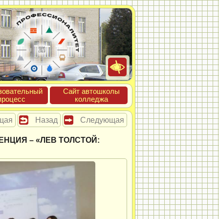
зова­тель­ный
Сайт ав­тошко­лы
про­цесс
кол­леджа
щая
Назад
Следующая
НЦИЯ – «ЛЕВ ТОЛСТОЙ: