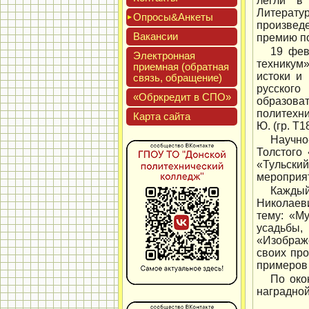
легли в 
Литерату
Опро­сы&Анке­ты
произвед
Вакан­сии
премию по
19 фев
Элек­трон­ная
техникум
при­ем­ная (об­ратная
истоки и
связь, об­ра­щение)
русского
«Обркре­дит в СПО»
образова
политехни
Кар­та сай­та
Ю. (гр. Т1
Научно
Толстого
«Тульский
мероприя
Каждый
Николаеви
тему: «М
усадьбы,
«Изображе
своих про
примеров
По око
наградной