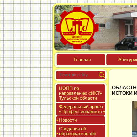
Глав­ная
Аби­тури­
ОБЛАСТН
ЦОПП по
нап­равле­нию «ИКТ»
ИСТОКИ И
Туль­ской об­ласти
Феде­раль­ный про­ект
«Про­фес­си­она­литет»
Новос­ти
Све­дения об
об­ра­зова­тель­ной