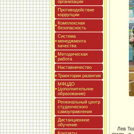
ор­га­низа­ции
Про­тиво­дей­ствие
кор­рупции
Ком­плексная
бе­зопас­ность
Сис­те­ма
ме­нед­жмен­та
ка­чес­тва
Мето­дичес­кая
ра­бота
Нас­тавни­чес­тво
Тра­ек­то­рия раз­ви­тия
МФЦДО
(до­пол­ни­тель­ное
об­ра­зова­ние)
Реги­ональ­ный центр
сту­ден­ческо­го
са­мо­уп­равле­ния
Дис­танци­он­ное
обу­чение
Лев То
Кон­такты