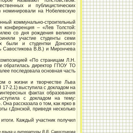
торое называют толстовством.
ественных и публицистических
аз номинировали на Нобелевскую
енный коммунально-строительный
ая конференция – «Лев Толстой:
билею со дня рождения великого
риняли участие студенты семи
ых были и студентки Донского
ль Савостикова В.В.) и Мирончева
композицией «По страницам Л.Н.
ям обратилась директор ГПОУ ТО
алее последовала основная часть
ом о жизни и творчестве Льва
 17-2.1) выступила с докладом на
 интересных фактах образования
выступила с докладом на тему:
Она рассказала о том, как ярко в
ты г.Донской, приведя несколько
итоги. Каждый участник получил
о языка и литературы В.В. Савостикова