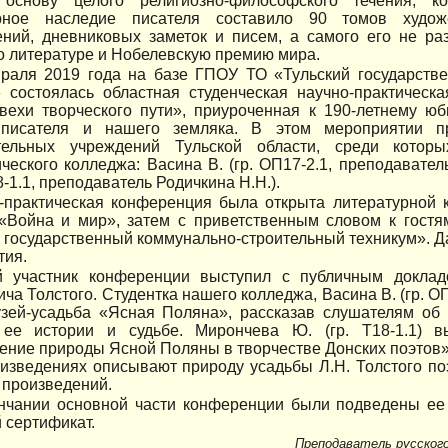
основу целого религиозно-философского течения, ко
рное наследие писателя составило 90 томов худож
ений, дневниковых заметок и писем, а самого его не р
 литературе и Нобелевскую премию мира.
раля 2019 года на базе ГПОУ ТО «Тульский государств
» состоялась областная студенческая научно-практическ
 вехи творческого пути», приуроченная к 190-летнему ю
 писателя и нашего земляка. В этом мероприятии п
тельных учреждений Тульской области, среди котор
ческого колледжа: Васина В. (гр. ОП17-2.1, преподавате
8-1.1, преподаватель Родичкина Н.Н.).
-практическая конференция была открыта литературной 
 «Война и мир», затем с приветственным словом к гост
 государственный коммунально-строительный техникум». Д
тия.
 участник конференции выступил с публичным доклад
ча Толстого. Студентка нашего колледжа, Васина В. (гр. ОП
узей-усадьба «Ясная Поляна», рассказав слушателям об
 ее истории и судьбе. Мирончева Ю. (гр. Т18-1.1) 
ние природы Ясной Поляны в творчестве Донских поэтов». 
изведениях описывают природу усадьбы Л.Н. Толстого поэ
 произведений.
нчании основной части конференции были подведены ее 
 сертификат.
Преподаватель русског