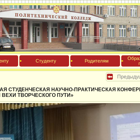
Обра­
ен­ту
Сту­ден­ту
Роди­телям
Предыду
АЯ СТУДЕНЧЕСКАЯ НАУЧНО-ПРАКТИЧЕСКАЯ КОНФЕРЕ
 ВЕХИ ТВОРЧЕСКОГО ПУТИ»