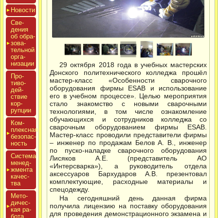
Новос­ти
Све­
дения
об об­ра­
зова­
тель­ной
ор­га­
низа­ции
29 октября 2018 года в учебных мастерских
Донского политехнического колледжа прошёл
Про­
мастер-класс «Особенности сварочного
тиво­
оборудования фирмы ESAB и использование
дей­
его в учебном процессе». Целью мероприятия
ствие
кор­
стало знакомство с новыми сварочными
рупции
технологиями, в том числе ознакомление
обучающихся и сотрудников колледжа со
Ком­
сварочным оборудованием фирмы ESAB.
плексная
Мастер-класс проводили представители фирмы
бе­зопас­
– инженер по продажам Белов А. В., инженер
ность
по пуско-наладке сварочного оборудования
Сис­те­ма
Лисяков А.Е. (представитель АО
ме­нед­
«Интерсварка»), а руководитель отдела
жмен­та
аксессуаров Бархударов А.В. презентовал
ка­чес­
комплектующие, расходные материалы и
тва
спецодежду.
Мето­
На сегодняшний день данная фирма
дичес­
получила лицензию на поставку оборудования
кая ра­
для проведения демонстрационного экзамена и
бота