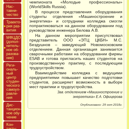
чемпионата «Молодые профессионалы»
Нас­
(WorldSkills Russia).
тавни­
В процессе представления оборудования
чес­тво
студенты отделения «Машиностроение и
энергетика» и сотрудники колледжа смогли
Тра­ек­то­
попрактиковаться на данном оборудовании под
рия раз­
ви­тия
руководством инженера Белова А.В.
На данном мероприятии присутствовал
МФЦДО
представитель ООО «ЭТЦ ЦКБН» М.С.
(до­пол­
Бездушнов – заведующий Новомосковским
ни­тель­
отделением. Данная организация занимается
ное об­
ра­зова­
сварочными работами на оборудовании фирмы
ние)
ESAB и готова пригласить наших студентов на
производственную практику, с последующим
Реги­
трудоустройством.
ональ­
Взаимодействие колледжа с ведущими
ный
центр
предприятиями повышает качество подготовки
сту­ден­
студентов, расширяет возможность в выборе
ческо­го
мест практики и трудоустройства.
са­мо­уп­
Зав. отделением «Машиностроение и
равле­
энергетика» Е.А. Офицерова
ния
Дис­
Опубликовано: 29 окт 2018г.
танци­он­
ное обу­
чение
Кон­
такты