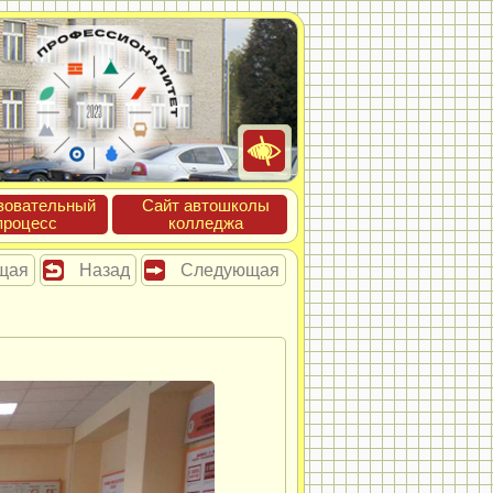
зова­тель­ный
Сайт ав­тошко­лы
про­цесс
кол­леджа
щая
Назад
Следующая