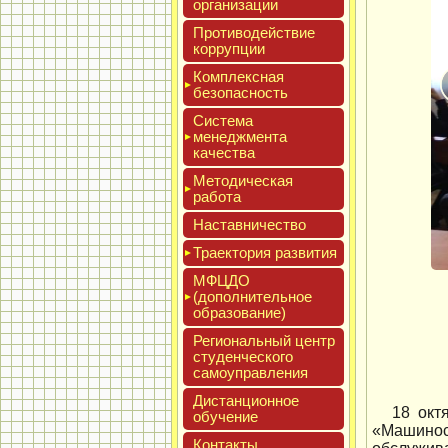
ор­га­низа­ции
Про­тиво­дей­ствие
кор­рупции
Ком­плексная
бе­зопас­ность
Сис­те­ма
ме­нед­жмен­та
ка­чес­тва
Мето­дичес­кая
ра­бота
Нас­тавни­чес­тво
Тра­ек­то­рия раз­ви­тия
МФЦДО
(до­пол­ни­тель­ное
об­ра­зова­ние)
Реги­ональ­ный центр
сту­ден­ческо­го
са­мо­уп­равле­ния
Дис­танци­он­ное
18 окт
обу­чение
«Машинос
Кон­такты