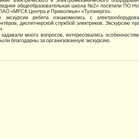
ание электрического и электромеханического оборудова
едняя общеобразовательная школа №2» посетили ПО Нов
ПАО «МРСК Центра и Приволжья» «Тулэнерго».
 экскурсии ребята ознакомились с электрооборудов
онтёров, диспетчерской службой электриков. Экскурсию 
н.
 задавали много вопросов, интересовались особенностям
были благодарны за организованную экскурсию.