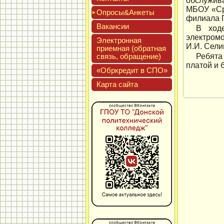
обслужив
МБОУ «Ср
Опро­сы&Анке­ты
филиала 
Вакан­сии
В ходе
электром
Элек­трон­ная
И.И. Сели
при­ем­ная (об­ратная
связь, об­ра­щение)
Ребята
платой и 
«Обркре­дит в СПО»
Кар­та сай­та