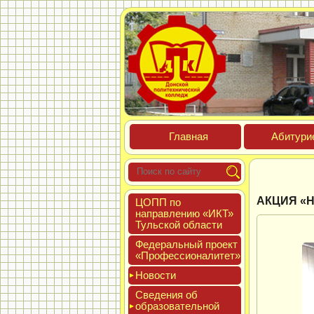
Глав­ная
Аби­тури­
АКЦИЯ «
ЦОПП по
нап­равле­нию «ИКТ»
Туль­ской об­ласти
Феде­раль­ный про­ект
«Про­фес­си­она­литет»
Новос­ти
Све­дения об
об­ра­зова­тель­ной