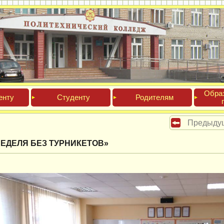
Обра­
ен­ту
Сту­ден­ту
Роди­телям
Предыду
НЕДЕЛЯ БЕЗ ТУРНИКЕТОВ»