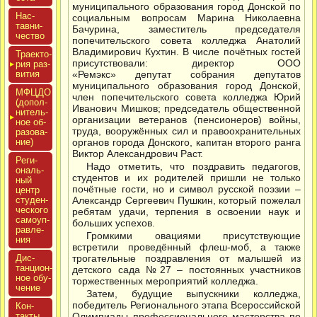
муниципального образования город Донской по
Нас­
социальным вопросам Марина Николаевна
тавни­
Бачурина, заместитель председателя
чес­тво
попечительского совета колледжа Анатолий
Владимирович Кухтин. В числе почётных гостей
Тра­ек­то­
присутствовали: директор ООО
рия раз­
ви­тия
«Ремэкс» депутат собрания депутатов
муниципального образования город Донской,
МФЦДО
член попечительского совета колледжа Юрий
(до­пол­
Иванович Мишков; председатель общественной
ни­тель­
организации ветеранов (пенсионеров) войны,
ное об­
труда, вооружённых сил и правоохранительных
ра­зова­
ние)
органов города Донского, капитан второго ранга
Виктор Александрович Раст.
Реги­
Надо отметить, что поздравить педагогов,
ональ­
студентов и их родителей пришли не только
ный
почётные гости, но и символ русской поэзии –
центр
сту­ден­
Александр Сергеевич Пушкин, который пожелал
ческо­го
ребятам удачи, терпения в освоении наук и
са­мо­уп­
больших успехов.
равле­
Громкими овациями присутствующие
ния
встретили проведённый флеш-моб, а также
Дис­
трогательные поздравления от малышей из
танци­он­
детского сада №27 – постоянных участников
ное обу­
торжественных мероприятий колледжа.
чение
Затем, будущие выпускники колледжа,
победитель Регионального этапа Всероссийской
Кон­
такты
Олимпиады профессионального мастерства по