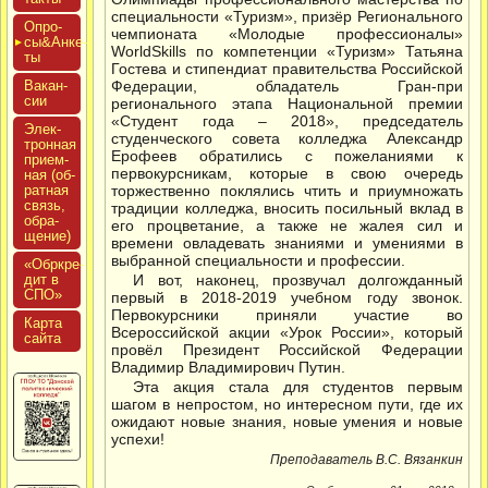
специальности «Туризм», призёр Регионального
Опро­
чемпионата «Молодые профессионалы»
сы&Анке­
WorldSkills по компетенции «Туризм» Татьяна
ты
Гостева и стипендиат правительства Российской
Вакан­
Федерации, обладатель Гран-при
сии
регионального этапа Национальной премии
«Студент года – 2018», председатель
Элек­
студенческого совета колледжа Александр
трон­ная
Ерофеев обратились с пожеланиями к
при­ем­
первокурсникам, которые в свою очередь
ная (об­
ратная
торжественно поклялись чтить и приумножать
связь,
традиции колледжа, вносить посильный вклад в
об­ра­
его процветание, а также не жалея сил и
щение)
времени овладевать знаниями и умениями в
выбранной специальности и профессии.
«Обркре­
дит в
И вот, наконец, прозвучал долгожданный
СПО»
первый в 2018-2019 учебном году звонок.
Первокурсники приняли участие во
Кар­та
Всероссийской акции «Урок России», который
сай­та
провёл Президент Российской Федерации
Владимир Владимирович Путин.
Эта акция стала для студентов первым
шагом в непростом, но интересном пути, где их
ожидают новые знания, новые умения и новые
успехи!
Преподаватель В.С. Вязанкин