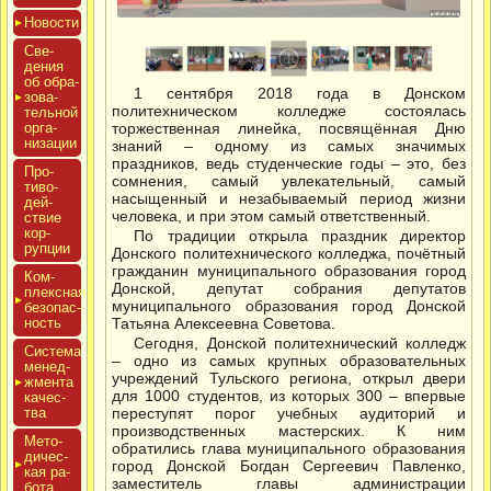
Новос­ти
Све­
дения
об об­ра­
1 сентября 2018 года в Донском
зова­
политехническом колледже состоялась
тель­ной
ор­га­
торжественная линейка, посвящённая Дню
низа­ции
знаний – одному из самых значимых
праздников, ведь студенческие годы – это, без
Про­
сомнения, самый увлекательный, самый
тиво­
насыщенный и незабываемый период жизни
дей­
человека, и при этом самый ответственный.
ствие
кор­
По традиции открыла праздник директор
рупции
Донского политехнического колледжа, почётный
гражданин муниципального образования город
Ком­
Донской, депутат собрания депутатов
плексная
муниципального образования город Донской
бе­зопас­
ность
Татьяна Алексеевна Советова.
Сегодня, Донской политехнический колледж
Сис­те­ма
– одно из самых крупных образовательных
ме­нед­
учреждений Тульского региона, открыл двери
жмен­та
для 1000 студентов, из которых 300 – впервые
ка­чес­
тва
переступят порог учебных аудиторий и
производственных мастерских. К ним
Мето­
обратились глава муниципального образования
дичес­
город Донской Богдан Сергеевич Павленко,
кая ра­
заместитель главы администрации
бота