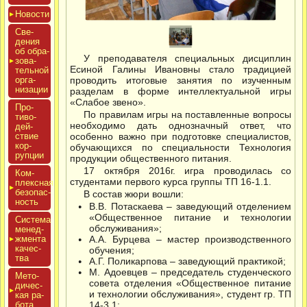
Новос­ти
Све­
дения
об об­ра­
У преподавателя специальных дисциплин
зова­
Есиной Галины Ивановны стало традицией
тель­ной
ор­га­
проводить итоговые занятия по изученным
низа­ции
разделам в форме интеллектуальной игры
«Слабое звено».
Про­
По правилам игры на поставленные вопросы
тиво­
необходимо дать однозначный ответ, что
дей­
ствие
особенно важно при подготовке специалистов,
кор­
обучающихся по специальности Технология
рупции
продукции общественного питания.
17 октября 2016г. игра проводилась со
Ком­
студентами первого курса группы ТП 16-1.1.
плексная
бе­зопас­
В состав жюри вошли:
ность
В.В. Потаскаева – заведующий отделением
«Общественное питание и технологии
Сис­те­ма
обслуживания»;
ме­нед­
жмен­та
А.А. Бурцева – мастер производственного
ка­чес­
обучения;
тва
А.Г. Поликарпова – заведующий практикой;
М. Адоевцев – председатель студенческого
Мето­
совета отделения «Общественное питание
дичес­
и технологии обслуживания», студент гр. ТП
кая ра­
бота
14-3.1;