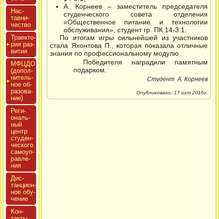
А. Корнеев – заместитель председателя
Нас­
студенческого совета отделения
тавни­
«Общественное питание и технологии
чес­тво
обслуживания», студент гр. ПК 14-3.1.
Тра­ек­то­
По итогам игры сильнейшей из участников
рия раз­
стала Яхонтова П., которая показала отличные
ви­тия
знания по профессиональному модулю.
Победителя наградили памятным
МФЦДО
подарком.
(до­пол­
ни­тель­
Студент А. Корнеев
ное об­
ра­зова­
Опубликовано: 17 окт 2016г.
ние)
Реги­
ональ­
ный
центр
сту­ден­
ческо­го
са­мо­уп­
равле­
ния
Дис­
танци­он­
ное обу­
чение
Кон­
такты