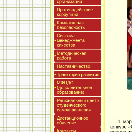
ор­га­низа­ции
Про­тиво­дей­ствие
кор­рупции
Ком­плексная
бе­зопас­ность
Сис­те­ма
ме­нед­жмен­та
ка­чес­тва
Мето­дичес­кая
ра­бота
Нас­тавни­чес­тво
Тра­ек­то­рия раз­ви­тия
МФЦДО
(до­пол­ни­тель­ное
об­ра­зова­ние)
Реги­ональ­ный центр
сту­ден­ческо­го
са­мо­уп­равле­ния
Дис­танци­он­ное
11 мар
обу­чение
конкурс 
Кон­такты