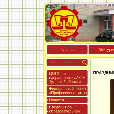
Глав­ная
Аби­тури­
ПРАЗДНИ
ЦОПП по
нап­равле­нию «ИКТ»
Туль­ской об­ласти
Феде­раль­ный про­ект
«Про­фес­си­она­литет»
Новос­ти
Све­дения об
об­ра­зова­тель­ной