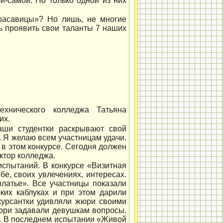
й-самой. Но только одной из них
красавицы»? Но лишь, не многие
ь проявить свои таланты 7 наших
ехнического колледжа Татьяна
их.
аши студентки раскрывают свой
. Я желаю всем участницам удачи.
 в этом конкурсе. Сегодня должен
ктор колледжа.
испытаний. В конкурсе «Визитная
бе, своих увлечениях, интересах.
латье». Все участницы показали
ких каблуках и при этом дарили
курсантки удивляли жюри своими
юри задавали девушкам вопросы.
ку. В последнем испытании «Живой