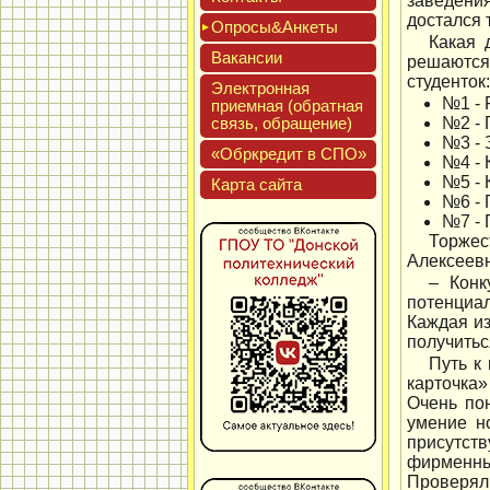
заведения
достался 
Опро­сы&Анке­ты
Какая 
Вакан­сии
решаются 
студенток:
Элек­трон­ная
№1 - 
при­ем­ная (об­ратная
связь, об­ра­щение)
№2 - 
№3 - 
«Обркре­дит в СПО»
№4 - 
№5 - 
Кар­та сай­та
№6 - 
№7 - 
Торжес
Алексеевн
– Конк
потенциал
Каждая из
получитьс
Путь к
карточка»
Очень по
умение н
присутст
фирменны
Проверяли