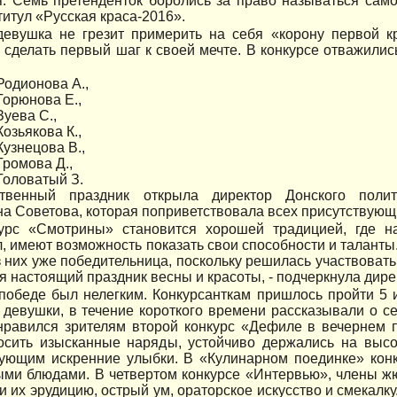
. Семь претенденток боролись за право называться само
титул «Русская краса-2016».
девушка не грезит примерить на себя «корону первой 
сделать первый шаг к своей мечте. В конкурсе отважилис
Родионова А.,
Горюнова Е.,
Зуева С.,
Козьякова К.,
Кузнецова В.,
Громова Д.,
Головатый З.
твенный праздник открыла директор Донского полит
а Советова, которая поприветствовала всех присутствующ
урс «Смотрины» становится хорошей традицией, где н
, имеют возможность показать свои способности и таланты
 них уже победительница, поскольку решилась участвовать
я настоящий праздник весны и красоты, - подчеркнула дире
 победе был нелегким. Конкурсанткам пришлось пройти 5 
 девушки, в течение короткого времени рассказывали о се
нравился зрителям второй конкурс «Дефиле в вечернем п
осить изысканные наряды, устойчиво держались на высо
вующим искренние улыбки. В «Кулинарном поединке» кон
ми блюдами. В четвертом конкурсе «Интервью», члены ж
 их эрудицию, острый ум, ораторское искусство и смекал