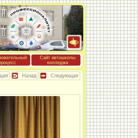
зова­тель­ный
Сайт ав­тошко­лы
про­цесс
кол­леджа
щая
Назад
Следующая