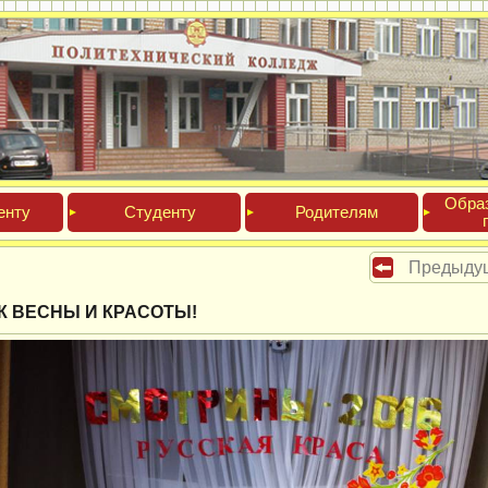
Обра­
ен­ту
Сту­ден­ту
Роди­телям
Предыду
К ВЕСНЫ И КРАСОТЫ!