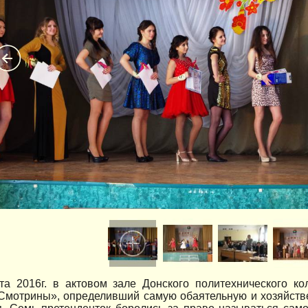
та 2016г. в актовом зале Донского политехнического к
«Смотрины», определивший самую обаятельную и хозяйств