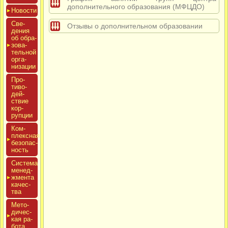
дополнительного образования (МФЦДО)
Новос­ти
Све­
Отзывы о дополнительном образовании
дения
об об­ра­
зова­
тель­ной
ор­га­
низа­ции
Про­
тиво­
дей­
ствие
кор­
рупции
Ком­
плексная
бе­зопас­
ность
Сис­те­ма
ме­нед­
жмен­та
ка­чес­
тва
Мето­
дичес­
кая ра­
бота