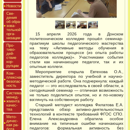
Новос­ти
Све­
дения
об об­ра­
зова­
тель­ной
ор­га­
15 апреля 2026 года в Донском
низа­ции
политехническом колледже прошёл семинар-
практикум школы педагогического мастерства
Про­
на тему «Активные методы обучения в
тиво­
образовательном процессе (из опыта работы
дей­
педагогов колледжа)». Участниками события
ствие
кор­
стали как начинающие педагоги, так и их
рупции
опытные коллеги.
Мероприятие открыла Евтехова О.А.,
Ком­
заместитель директора по учебной и научно-
плексная
методической работе. Она подчеркнула: каждый
бе­зопас­
ность
педагог — это исследователь в своей области, а
сегодняшний семинар — отличная возможность
Сис­те­ма
не только поделиться опытом, но и по-новому
ме­нед­
взглянуть на собственную работу.
жмен­та
Старший методист колледжа Филатова Е.А.
ка­чес­
тва
представила обзор активно-деятельностных
технологий в контексте требований ФГОС СПО.
Мето­
Елена Александровна обратила особое
дичес­
внимание на типичные ошибки начинающих
кая ра­
педагогов: формальная активность без
бота