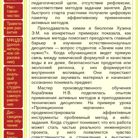
педагогической цели, отсутствие рефлексии,
Нас­
несоответствие методов задачам занятия. Для
тавни­
быстрого старта участники получили цифровую
чес­тво
памятку по эффективному применению
активных методов.
Тра­ек­то­
рия раз­
Преподаватель химии и биологии Хузина
ви­тия
Э.М. на конкретных примерах показала, как
активные методы помогают преодолеть главный
МФЦДО
барьер в изучении естественнонаучных
(до­пол­
дисциплин — вопрос студентов: «Зачем нам это
ни­тель­
нужно?». Когда обучающиеся видят прямую
ное об­
ра­зова­
связь между химической формулой и качеством
ние)
воды в их доме, безопасностью продуктов или
экологией региона, у них формируется
Реги­
внутренняя мотивация. Они перестают
ональ­
механически заучивать материал и начинают
ный
осознанно понимать предмет.
центр
сту­ден­
Мастер производственного обучения
ческо­го
Кораблева Н.В. поделилась опытом
са­мо­уп­
применения активных методов в преподавании
равле­
технических дисциплин. На примере урока
ния
«Проекционное черчение» она
Дис­
продемонстрировала эффективные
танци­он­
инструменты: проблемный метод и кейс-
ное обу­
задания. Когда студент понимает, что его работа
чение
может стать частью реального инженерного
проекта, у него появляются чувство
Кон­
ответственности и стремление к высокому
такты