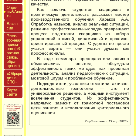
качеству.
Опро­
Как вовлечь студентов сварщиков в
сы&Анке­
практическую деятельность рассказал мастер
ты
производственного обучения Харьков А.А.
Вакан­
Отработка навыков, анализ реальных ситуаций,
сии
решение профессиональных задач превращают
процесс подготовки сварщиков из набора
Элек­
упражнений в живой, динамичный и практико-
трон­ная
ориентированный процесс. Студенты не просто
при­ем­
учатся варить — они учатся думать как
ная (об­
ратная
профессионалы.
связь,
В ходе семинара преподаватели активно
об­ра­
обменивались опытом, обсуждали
щение)
эффективность таких методов, как проектная
деятельность, анализ педагогических ситуаций,
«Обркре­
дит в
мозговой штурм и проблемное обучение.
СПО»
Подводя итоги, участники отметили: активно-
деятельностные технологии — это не
Кар­та
универсальное решение, а мощный инструмент
сай­та
вовлечения студентов. Их эффективность
напрямую зависит от грамотной постановки
цели занятия и использования критериального
оценивания.
Опубликовано: 15 апр 2026г.