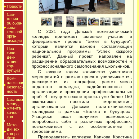
Новос­ти
Све­
дения
об об­ра­
зова­
С 2021 года Донской политехнический
тель­ной
ор­га­
колледж принимает активное участие в
низа­ции
федеральном проекте "Билет в будущее",
который является важной составляющей
Про­
национальной программы "Успех каждого
тиво­
ребенка". Данный проект направлен на
дей­
расширение образовательных возможностей и
ствие
кор­
профессионального самопознания школьников.
рупции
С каждым годом количество участников
мероприятий в рамках проекта увеличивается,
Ком­
расширяется их география, растет число
плексная
педагогов колледжа, задействованных в
бе­зопас­
ность
организации и проведении профессиональных
проб. В текущем сезоне проекта уже более 150
Сис­те­ма
школьников посетили мероприятия,
ме­нед­
организованные Донским политехническим
жмен­та
колледжем в рамках «Билета в будущее».
ка­чес­
Учащиеся школ получили возможность
тва
попробовать себя в различных профессиях,
Мето­
познакомиться с их особенностями и
дичес­
требованиями.
кая ра­
Преподаватель колледжа Капкова Кристина
бота