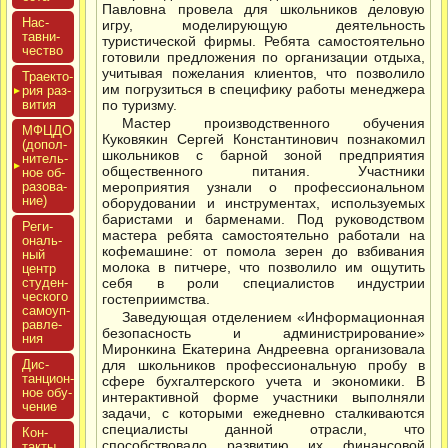
Павловна провела для школьников деловую
Нас­
игру, моделирующую деятельность
тавни­
туристической фирмы. Ребята самостоятельно
чес­тво
готовили предложения по организации отдыха,
учитывая пожелания клиентов, что позволило
Тра­ек­то­
им погрузиться в специфику работы менеджера
рия раз­
ви­тия
по туризму.
Мастер производственного обучения
МФЦДО
Куковякин Сергей Константинович познакомил
(до­пол­
школьников с барной зоной предприятия
ни­тель­
общественного питания. Участники
ное об­
ра­зова­
мероприятия узнали о профессиональном
ние)
оборудовании и инструментах, используемых
баристами и барменами. Под руководством
Реги­
мастера ребята самостоятельно работали на
ональ­
кофемашине: от помола зерен до взбивания
ный
молока в питчере, что позволило им ощутить
центр
сту­ден­
себя в роли специалистов индустрии
ческо­го
гостеприимства.
са­мо­уп­
Заведующая отделением «Информационная
равле­
безопасность и администрирование»
ния
Миронкина Екатерина Андреевна организовала
Дис­
для школьников профессиональную пробу в
танци­он­
сфере бухгалтерского учета и экономики. В
ное обу­
интерактивной форме участники выполняли
чение
задачи, с которыми ежедневно сталкиваются
специалисты данной отрасли, что
Кон­
способствовало развитию их финансовой
такты