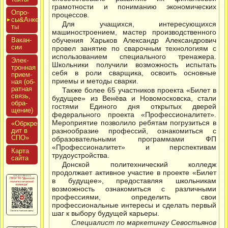
грамотности и пониманию экономических
Опро­
процессов.
сы&Анке­
Для учащихся, интересующихся
ты
машиностроением, мастер производственного
Вакан­
обучения Харьков Александр Александрович
сии
провел занятие по сварочным технологиям с
использованием специального тренажера.
Элек­
Школьники получили возможность испытать
трон­ная
себя в роли сварщика, освоить основные
при­ем­
приемы и методы сварки.
ная (об­
ратная
Также более 65 участников проекта «Билет в
связь,
будущее» из Венёва и Новомосковска, стали
об­ра­
гостями Единого дня открытых дверей
щение)
федерального проекта «Профессионалитет».
Мероприятие позволило ребятам погрузиться в
«Обркре­
дит в
разнообразие профессий, ознакомиться с
СПО»
образовательными программами ФП
«Профессионалитет» и перспективам
Кар­та
трудоустройства.
сай­та
Донской политехнический колледж
продолжает активное участие в проекте «Билет
в будущее», предоставляя школьникам
возможность ознакомиться с различными
профессиями, определить свои
профессиональные интересы и сделать первый
шаг к выбору будущей карьеры.
Специалист по маркетингу Севостьянов