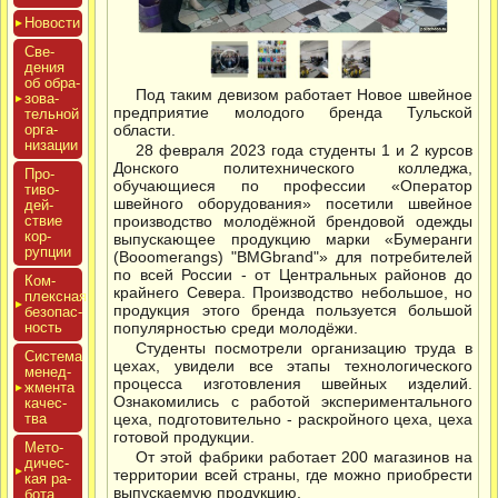
Новос­ти
Све­
дения
об об­ра­
Под таким девизом работает Новое швейное
зова­
предприятие молодого бренда Тульской
тель­ной
ор­га­
области.
низа­ции
28 февраля 2023 года студенты 1 и 2 курсов
Донского политехнического колледжа,
Про­
обучающиеся по профессии «Оператор
тиво­
швейного оборудования» посетили швейное
дей­
ствие
производство молодёжной брендовой одежды
кор­
выпускающее продукцию марки «Бумеранги
рупции
(Booomerangs) "BMGbrand"» для потребителей
по всей России - от Центральных районов до
Ком­
крайнего Севера. Производство небольшое, но
плексная
продукция этого бренда пользуется большой
бе­зопас­
ность
популярностью среди молодёжи.
Студенты посмотрели организацию труда в
Сис­те­ма
цехах, увидели все этапы технологического
ме­нед­
процесса изготовления швейных изделий.
жмен­та
Ознакомились с работой экспериментального
ка­чес­
тва
цеха, подготовительно - раскройного цеха, цеха
готовой продукции.
Мето­
От этой фабрики работает 200 магазинов на
дичес­
территории всей страны, где можно приобрести
кая ра­
выпускаемую продукцию.
бота