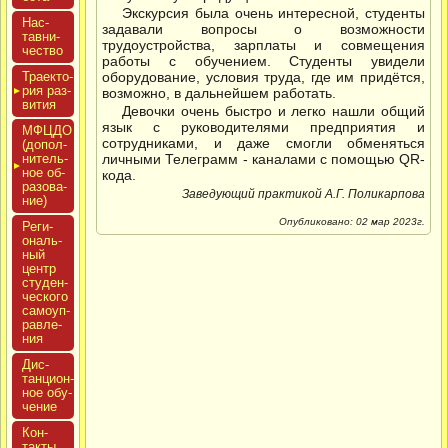
Экскурсия была очень интересной, студенты
Нас­
задавали вопросы о возможности
тавни­
трудоустройства, зарплаты и совмещения
чес­тво
работы с обучением. Студенты увидели
Тра­ек­то­
оборудование, условия труда, где им придётся,
рия раз­
возможно, в дальнейшем работать.
ви­тия
Девочки очень быстро и легко нашли общий
язык с руководителями предприятия и
МФЦДО
сотрудниками, и даже смогли обменяться
(до­пол­
ни­тель­
личными Телеграмм - каналами с помощью QR-
ное об­
кода.
ра­зова­
Заведующий практикой А.Г. Поликарпова
ние)
Опубликовано: 02 мар 2023г.
Реги­
ональ­
ный
центр
сту­ден­
ческо­го
са­мо­уп­
равле­
ния
Дис­
танци­он­
ное обу­
чение
Кон­
такты