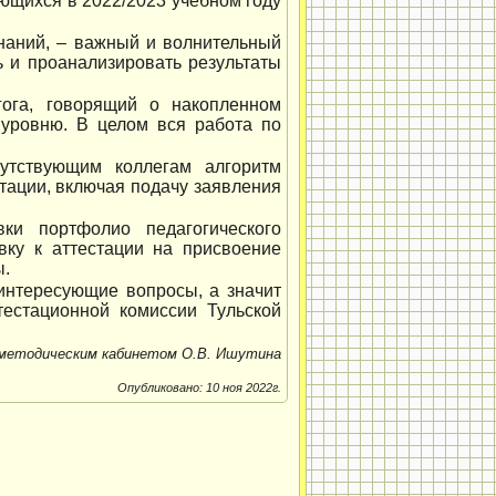
ующихся в 2022/2023 учебном году
наний, – важный и волнительный
ь и проанализировать результаты
гога, говорящий о накопленном
 уровню. В целом вся работа по
утствующим коллегам алгоритм
тации, включая подачу заявления
ки портфолио педагогического
овку к аттестации на присвоение
ы.
интересующие вопросы, а значит
тестационной комиссии Тульской
 методическим кабинетом О.В. Ишутина
Опубликовано: 10 ноя 2022г.