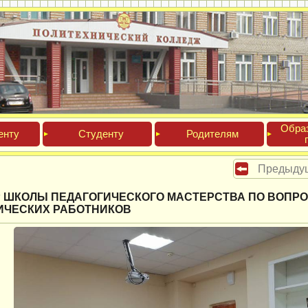
Обра­
ен­ту
Сту­ден­ту
Роди­телям
Предыду
 ШКОЛЫ ПЕДАГОГИЧЕСКОГО МАСТЕРСТВА ПО ВОПР
ИЧЕСКИХ РАБОТНИКОВ