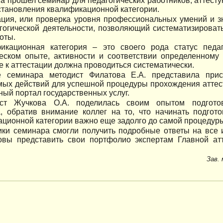
а прошел семинар для педагогических работников, аттест
становления квалификационной категории.
ация, или проверка уровня профессиональных умений и з
гогической деятельности, позволяющий систематизироват
оты.
икационная категория – это своего рода статус педа
ческом опыте, активности и соответствии определенному
е к аттестации должна проводиться систематически.
 семинара методист Филатова Е.А. представила прис
мых действий для успешной процедуры прохождения аттес
ный портал государственных услуг.
ст Жучкова О.А. поделилась своим опытом подготов
а, обратив внимание коллег на то, что начинать подгот
ционной категории важно еще задолго до самой процедур
ики семинара смогли получить подробные ответы на все 
товы представить свои портфолио экспертам Главной ат
Зав.