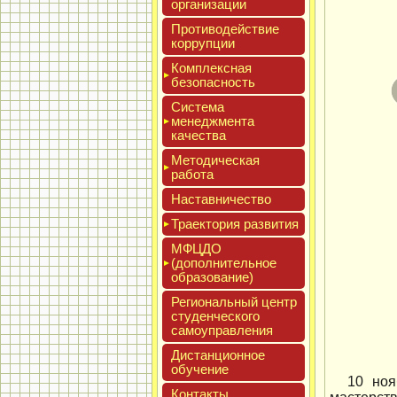
ор­га­низа­ции
Про­тиво­дей­ствие
кор­рупции
Ком­плексная
бе­зопас­ность
Сис­те­ма
ме­нед­жмен­та
ка­чес­тва
Мето­дичес­кая
ра­бота
Нас­тавни­чес­тво
Тра­ек­то­рия раз­ви­тия
МФЦДО
(до­пол­ни­тель­ное
об­ра­зова­ние)
Реги­ональ­ный центр
сту­ден­ческо­го
са­мо­уп­равле­ния
Дис­танци­он­ное
обу­чение
10 ноя
Кон­такты