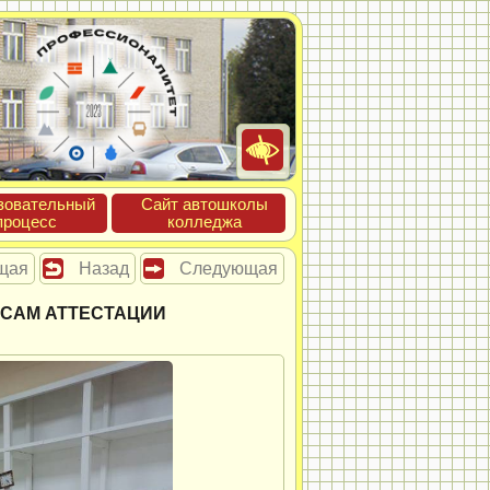
зова­тель­ный
Сайт ав­тошко­лы
про­цесс
кол­леджа
щая
Назад
Следующая
ОСАМ АТТЕСТАЦИИ