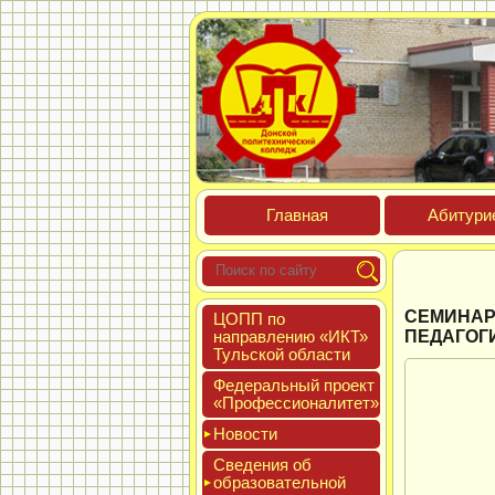
Глав­ная
Аби­тури­
СЕМИНАР
ЦОПП по
нап­равле­нию «ИКТ»
ПЕДАГОГ
Туль­ской об­ласти
Феде­раль­ный про­ект
«Про­фес­си­она­литет»
Новос­ти
Све­дения об
об­ра­зова­тель­ной