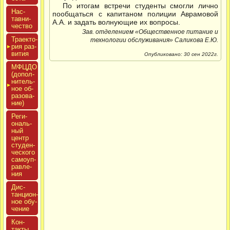
По итогам встречи студенты смогли лично
Нас­
пообщаться с капитаном полиции Аврамовой
тавни­
А.А. и задать волнующие их вопросы.
чес­тво
Зав. отделением «Общественное питание и
Тра­ек­то­
технологии обслуживания» Саликова Е.Ю.
рия раз­
ви­тия
Опубликовано: 30 сен 2022г.
МФЦДО
(до­пол­
ни­тель­
ное об­
ра­зова­
ние)
Реги­
ональ­
ный
центр
сту­ден­
ческо­го
са­мо­уп­
равле­
ния
Дис­
танци­он­
ное обу­
чение
Кон­
такты