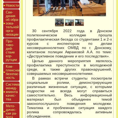
Новос­ти
Све­
дения
об об­ра­
зова­
тель­ной
ор­га­
30 сентября 2022 года в Донском
низа­ции
политехническом колледже прошла
профилактическая беседа со студентами 1 и 2-х
Про­
курсов с инспектором по делам
тиво­
несовершеннолетних ОМВД по г. Донскому,
дей­
капитаном полиции Аврамовой А.А. по теме:
ствие
кор­
«Деструктивное поведение и его последствия».
рупции
Целью данного мероприятия являлось
профилактика преступности в молодежной
Ком­
среде, а также других правонарушений,
плексная
совершаемых несовершеннолетними.
бе­зопас­
ность
В рамках встречи студенты посмотрели
социальные ролики, демонстрирующие
Сис­те­ма
различные жизненные ситуации, с которыми
ме­нед­
подростки не всегда могут справиться
жмен­та
самостоятельно. Весь информационный
ка­чес­
тва
материал был объединен темой
законопослушного поведения молодежи.
Мето­
Тематика и проблемная ситуация каждого
дичес­
ролика сопровождалась активным
кая ра­
обсуждением.
бота