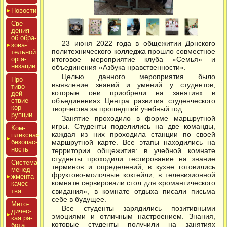
Новос­ти
Све­
дения
об об­ра­
23 июня 2022 года в общежитии Донского
зова­
политехнического колледжа прошло совместное
тель­ной
ор­га­
итоговое мероприятие клуба «Семья» и
низа­ции
объединения «Азбука нравственности».
Целью данного мероприятия было
Про­
выявление знаний и умений у студентов,
тиво­
которые они приобрели на занятиях в
дей­
ствие
объединениях Центра развития студенческого
кор­
творчества за прошедший учебный год.
рупции
Занятие проходило в форме маршрутной
игры. Студенты поделились на две команды,
Ком­
каждая из них проходила станции по своей
плексная
бе­зопас­
маршрутной карте. Все этапы находились на
ность
территории общежития: в учебной комнате
студенты проходили тестирование на знание
Сис­те­ма
терминов и определений, в кухне готовились
ме­нед­
фруктово-молочные коктейли, в телевизионной
жмен­та
комнате сервировали стол для «романтического
ка­чес­
тва
свидания», в комнате отдыха писали письма
себе в будущее.
Мето­
Все студенты зарядились позитивными
дичес­
эмоциями и отличным настроением. Знания,
кая ра­
которые студенты получили на занятиях
бота