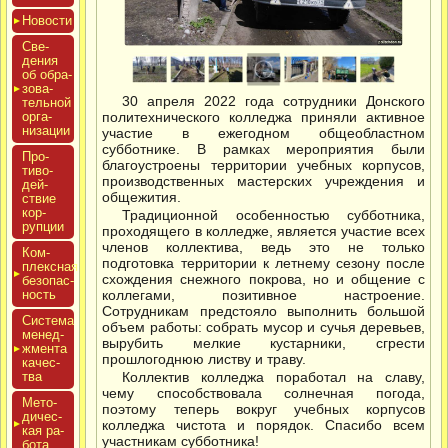
Новос­ти
Све­
дения
об об­ра­
зова­
30 апреля 2022 года сотрудники Донского
тель­ной
ор­га­
политехнического колледжа приняли активное
низа­ции
участие в ежегодном общеобластном
субботнике. В рамках мероприятия были
Про­
благоустроены территории учебных корпусов,
тиво­
производственных мастерских учреждения и
дей­
общежития.
ствие
кор­
Традиционной особенностью субботника,
рупции
проходящего в колледже, является участие всех
членов коллектива, ведь это не только
Ком­
подготовка территории к летнему сезону после
плексная
схождения снежного покрова, но и общение с
бе­зопас­
ность
коллегами, позитивное настроение.
Сотрудникам предстояло выполнить большой
Сис­те­ма
объем работы: собрать мусор и сучья деревьев,
ме­нед­
вырубить мелкие кустарники, сгрести
жмен­та
прошлогоднюю листву и траву.
ка­чес­
тва
Коллектив колледжа поработал на славу,
чему способствовала солнечная погода,
Мето­
поэтому теперь вокруг учебных корпусов
дичес­
колледжа чистота и порядок. Спасибо всем
кая ра­
участникам субботника!
бота