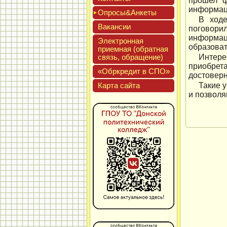
прошел ф
информаци
Опро­сы&Анке­ты
В ходе
Вакан­сии
поговор
информац
Элек­трон­ная
образоват
при­ем­ная (об­ратная
связь, об­ра­щение)
Интере
приобрет
«Обркре­дит в СПО»
достовер
Кар­та сай­та
Такие 
и позволя