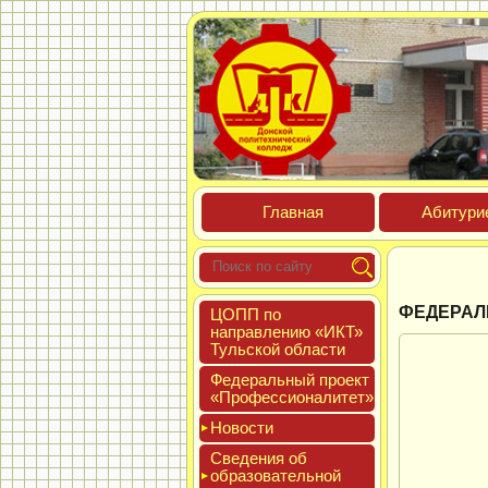
Глав­ная
Аби­тури­
ФЕДЕРАЛ
ЦОПП по
нап­равле­нию «ИКТ»
Туль­ской об­ласти
Феде­раль­ный про­ект
«Про­фес­си­она­литет»
Новос­ти
Све­дения об
об­ра­зова­тель­ной