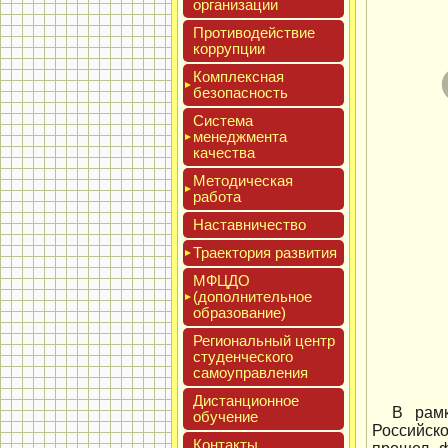
ор­га­низа­ции
Про­тиво­дей­ствие
кор­рупции
Ком­плексная
бе­зопас­ность
Сис­те­ма
ме­нед­жмен­та
ка­чес­тва
Мето­дичес­кая
ра­бота
Нас­тавни­чес­тво
Тра­ек­то­рия раз­ви­тия
МФЦДО
(до­пол­ни­тель­ное
об­ра­зова­ние)
Реги­ональ­ный центр
сту­ден­ческо­го
са­мо­уп­равле­ния
Дис­танци­он­ное
В рамк
обу­чение
Российск
Кон­такты