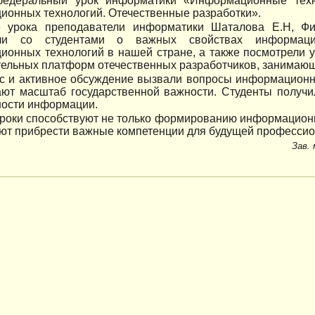
едеральный урок информатики «Информационные техн
онных технологий. Отечественные разработки».
 урока преподаватели информатики Шаталова Е.Н, Фи
или со студентами о важных свойствах информаци
ионных технологий в нашей стране, а также посмотрели 
ельных платформ отечественных разработчиков, занимающи
с и активное обсуждение вызвали вопросы информационно
ают масштаб государственной важности. Студенты получи
ности информации.
уроки способствуют не только формированию информацион
ют прибрести важные компетенции для будущей профессио
Зав.