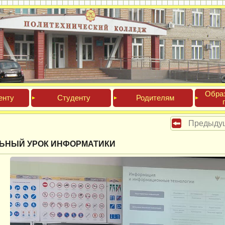
Обра­
ен­ту
Сту­ден­ту
Роди­телям
Предыду
ЬНЫЙ УРОК ИНФОРМАТИКИ