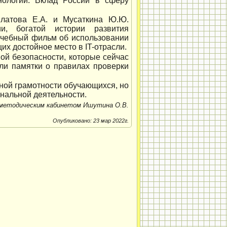
ологии. Вклад России в сферу
латова Е.А. и Мусаткина Ю.Ю.
и, богатой истории развития
учебный фильм об использовании
х достойное место в IT-отрасли.
й безопасности, которые сейчас
ли памятки о правилах проверки
ной грамотности обучающихся, но
нальной деятельности.
 методическим кабинетом Ишутина О.В.
Опубликовано: 23 мар 2022г.