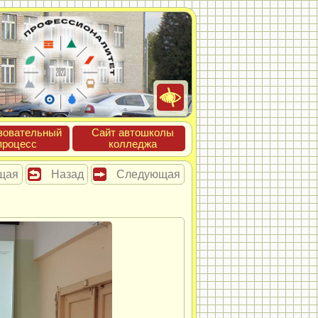
зова­тель­ный
Сайт ав­тошко­лы
про­цесс
кол­леджа
щая
Назад
Следующая