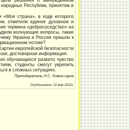
 цели решения о вынужденном
 народных Республик, принятом в
 «Моя страна», в ходе которого
ии, отметили единое духовное и
ние термина «добрососедство» на
судили волнующие вопросы, такие
чему Украина и Россия пришли к
формационном потоке?
 Хартии европейской безопасности
ьная, достоверная информация.
ших обучающихся развито чувство
тиям, студенты смогут укрепить
ься в сложных ситуациях.
Преподаватель Н.С. Комиссаров
Опубликовано: 01 мар 2022г.