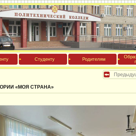
Обра­
ен­ту
Сту­ден­ту
Роди­телям
Предыду
ТОРИИ «МОЯ СТРАНА»