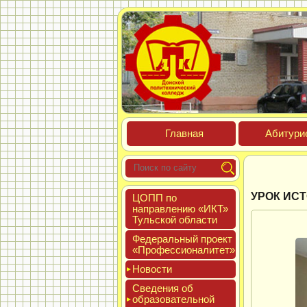
Глав­ная
Аби­тури­
УРОК ИС
ЦОПП по
нап­равле­нию «ИКТ»
Туль­ской об­ласти
Феде­раль­ный про­ект
«Про­фес­си­она­литет»
Новос­ти
Све­дения об
об­ра­зова­тель­ной