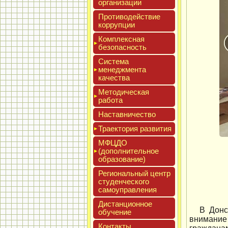
ор­га­низа­ции
Про­тиво­дей­ствие
кор­рупции
Ком­плексная
бе­зопас­ность
Сис­те­ма
ме­нед­жмен­та
ка­чес­тва
Мето­дичес­кая
ра­бота
Нас­тавни­чес­тво
Тра­ек­то­рия раз­ви­тия
МФЦДО
(до­пол­ни­тель­ное
об­ра­зова­ние)
Реги­ональ­ный центр
сту­ден­ческо­го
са­мо­уп­равле­ния
Дис­танци­он­ное
В Донс
обу­чение
внимание
Кон­такты