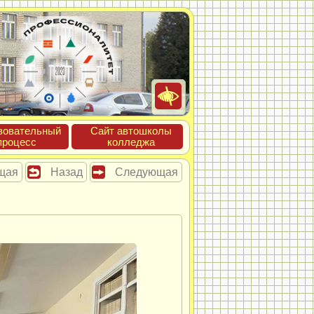
зова­тель­ный
Сайт ав­тошко­лы
про­цесс
кол­леджа
щая
Назад
Следующая