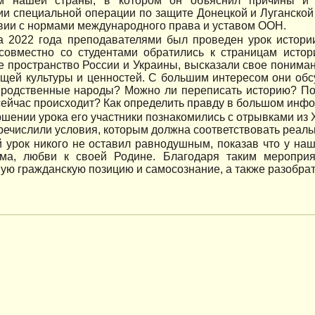
м нашей страны, в котором он объяснил причины и
и специальной операции по защите Донецкой и Луганской
вии с нормами международного права и уставом ООН.
а 2022 года преподавателями был проведен урок истории
 совместно со студентами обратились к страницам истор
е пространство России и Украины, высказали свое понима
бщей культуры и ценностей. С большим интересом они об
– родственные народы? Можно ли переписать историю? По
 сейчас происходит? Как определить правду в большом ин
ршении урока его участники познакомились с отрывками из
ечислили условия, которым должна соответствовать реал
 урок никого не оставил равнодушным, показав что у на
зма, любви к своей Родине. Благодаря таким мероприя
ую гражданскую позицию и самосознание, а также разобрат