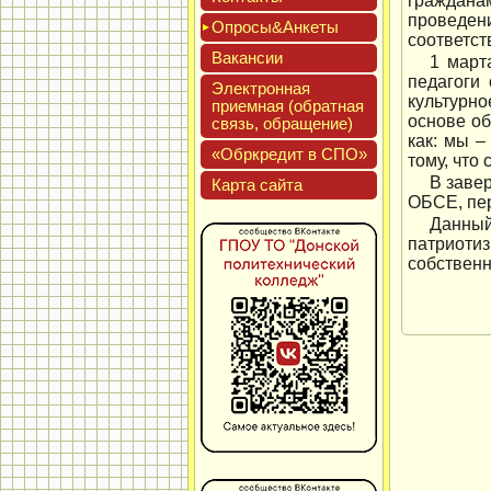
граждана
проведени
Опро­сы&Анке­ты
соответст
Вакан­сии
1 март
педагоги
Элек­трон­ная
культурно
при­ем­ная (об­ратная
основе о
связь, об­ра­щение)
как: мы 
«Обркре­дит в СПО»
тому, что
В заве
Кар­та сай­та
ОБСЕ, пер
Данный
патриоти
собственн