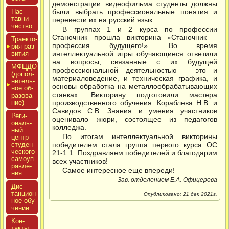
демонстрации видеофильма студенты должны
Нас­
были выбрать профессиональные понятия и
тавни­
перевести их на русский язык.
чес­тво
В группах 1 и 2 курса по профессии
Станочник прошла викторина «Станочник –
Тра­ек­то­
профессия будущего!». Во время
рия раз­
ви­тия
интеллектуальной игры обучающиеся ответили
на вопросы, связанные с их будущей
МФЦДО
профессиональной деятельностью – это и
(до­пол­
материаловедение, и техническая графика, и
ни­тель­
основы обработка на металлообрабатывающих
ное об­
станках. Викторину подготовили мастера
ра­зова­
ние)
производственного обучения: Кораблева Н.В. и
Савидов С.В. Знания и умения участников
Реги­
оценивало жюри, состоящее из педагогов
ональ­
колледжа.
ный
По итогам интеллектуальной викторины
центр
сту­ден­
победителем стала группа первого курса ОС
ческо­го
21-1.1. Поздравляем победителей и благодарим
са­мо­уп­
всех участников!
равле­
Самое интересное еще впереди!
ния
Зав. отделением Е.А. Офицерова
Дис­
танци­он­
Опубликовано: 21 дек 2021г.
ное обу­
чение
Кон­
такты