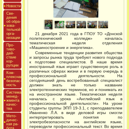
Новос­ти
Све­
дения
об об­ра­
зова­
тель­ной
ор­га­
21 декабря 2021 года в ГПОУ ТО «Донской
низа­ции
политехнический колледж» началась
тематическая неделя отделения
Про­
«Машиностроение и энергетика».
тиво­
Современные тенденции развития общества
дей­
ствие
и запросы рынка труда требуют нового подхода
кор­
к подготовке специалистов. В наше время
рупции
иностранный язык играет существенную роль в
различных сферах жизни и в первую очередь в
Ком­
профессиональной деятельности. На
плексная
сегодняшний день востребованный специалист
бе­зопас­
ность
должен знать не только название
электротехнических терминов, но и понимать их
Сис­те­ма
на иностранном языке. Тематическая неделя
ме­нед­
началась с урока «Английский язык в
жмен­та
профессиональной деятельности». На уроке
ка­чес­
студенты группы ЭПП 19-3.1, с преподавателем
тва
Иваненко Л.А. в виде деловой игры смогли
Мето­
интерпретировать понятия по
дичес­
электробезопасности на английском языке,
кая ра­
переводили профессиональный текст. Во время
бота