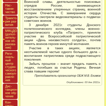
Воинской славы, деятельностью поисковых
Нас­
отрядов России, занимающихся
тавни­
восстановлением утерянных страниц военной
чес­тво
истории Отечества. С замиранием сердца
студенты смотрели видеоматериалы о подвигах
Тра­ек­то­
советских воинов.
рия раз­
ви­тия
3 декабря 2021г. студенты Донского
политехнического колледжа, члены военно-
МФЦДО
патриотического клуба «Патриот», приняли
(до­пол­
участие во Всероссийской патриотической
ни­тель­
акции «День неизвестного солдата», почтив
ное об­
память воинов-героев минутой молчания.
ра­зова­
ние)
Участие в таких акциях, является
неотъемлемой частью одного большого дела –
Реги­
воспитания патриотизма среди подрастающего
ональ­
поколения.
ный
центр
Забыть прошлое – значит предать память о
сту­ден­
людях, погибших за счастье Родины. Вечная
ческо­го
слава павшим героям!
са­мо­уп­
Преподаватель-организатор ОБЖ М.В. Екимов
равле­
ния
Опубликовано: 03 дек 2021г.
Дис­
танци­он­
ное обу­
чение
Кон­
такты