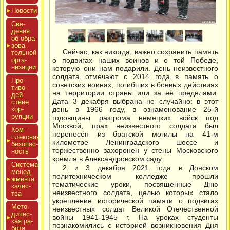
Новос­ти
Све­
дения
об об­ра­
зова­
Сейчас, как никогда, важно сохранить память
тель­ной
ор­га­
о подвигах наших воинов и о той Победе,
низа­ции
которую они нам подарили. День неизвестного
солдата отмечают с 2014 года в память о
Про­
советских воинах, погибших в боевых действиях
тиво­
на территории страны или за её пределами.
дей­
Дата 3 декабря выбрана не случайно: в этот
ствие
кор­
день в 1966 году, в ознаменование 25-й
рупции
годовщины разгрома немецких войск под
Москвой, прах неизвестного солдата был
Ком­
перенесён из братской могилы на 41-м
плексная
километре Ленинградского шоссе и
бе­зопас­
торжественно захоронен у стены Московского
ность
кремля в Александровском саду.
Сис­те­ма
2 и 3 декабря 2021 года в Донском
ме­нед­
политехническом колледже прошли
жмен­та
тематические уроки, посвященные Дню
ка­чес­
неизвестного солдата, целью которых стало
тва
укрепление исторической памяти о подвигах
Мето­
неизвестных солдат Великой Отечественной
дичес­
войны 1941-1945 г. На уроках студенты
кая ра­
познакомились с историей возникновения Дня
бота