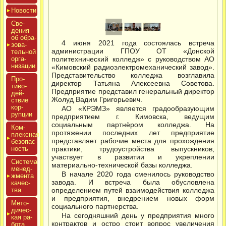
Новос­ти
Све­
дения
об об­ра­
4 июня 2021 года состоялась встреча
зова­
администрации ГПОУ ОТ «Донской
тель­ной
ор­га­
политехнический колледж» с руководством АО
низа­ции
«Кимовский радиоэлектромеханический завод».
Представительство колледжа возглавила
Про­
директор Татьяна Алексеевна Советова.
тиво­
Предприятие представил генеральный директор
дей­
Жолуд Вадим Григорьевич.
ствие
кор­
АО «КРЭМЗ» является градообразующим
рупции
предприятием г. Кимовска, ведущим
социальным партнёром колледжа. На
Ком­
протяжении последних лет предприятие
плексная
представляет рабочие места для прохождения
бе­зопас­
ность
практики, трудоустройства выпускников,
участвует в развитии и укреплении
Сис­те­ма
материально-технической базы колледжа.
ме­нед­
В начале 2020 года сменилось руководство
жмен­та
завода. И встреча была обусловлена
ка­чес­
тва
определением путей взаимодействия колледжа
и предприятия, внедрением новых форм
Мето­
социального партнерства.
дичес­
На сегодняшний день у предприятия много
кая ра­
контрактов и остро стоит вопрос увеличения
бота