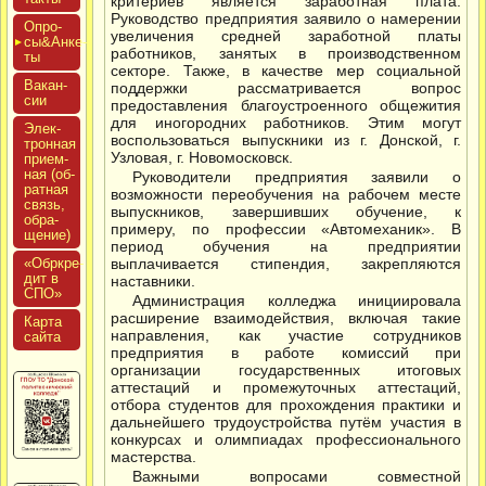
критериев является заработная плата.
Руководство предприятия заявило о намерении
Опро­
увеличения средней заработной платы
сы&Анке­
работников, занятых в производственном
ты
секторе. Также, в качестве мер социальной
Вакан­
поддержки рассматривается вопрос
сии
предоставления благоустроенного общежития
для иногородних работников. Этим могут
Элек­
воспользоваться выпускники из г. Донской, г.
трон­ная
Узловая, г. Новомосковск.
при­ем­
ная (об­
Руководители предприятия заявили о
ратная
возможности переобучения на рабочем месте
связь,
выпускников, завершивших обучение, к
об­ра­
примеру, по профессии «Автомеханик». В
щение)
период обучения на предприятии
«Обркре­
выплачивается стипендия, закрепляются
дит в
наставники.
СПО»
Администрация колледжа инициировала
расширение взаимодействия, включая такие
Кар­та
направления, как участие сотрудников
сай­та
предприятия в работе комиссий при
организации государственных итоговых
аттестаций и промежуточных аттестаций,
отбора студентов для прохождения практики и
дальнейшего трудоустройства путём участия в
конкурсах и олимпиадах профессионального
мастерства.
Важными вопросами совместной