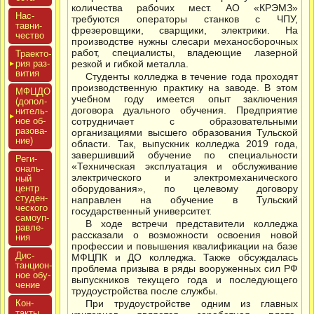
количества рабочих мест. АО «КРЭМЗ»
Нас­
требуются операторы станков с ЧПУ,
тавни­
фрезеровщики, сварщики, электрики. На
чес­тво
производстве нужны слесари механосборочных
работ, специалисты, владеющие лазерной
Тра­ек­то­
рия раз­
резкой и гибкой металла.
ви­тия
Студенты колледжа в течение года проходят
производственную практику на заводе. В этом
МФЦДО
учебном году имеется опыт заключения
(до­пол­
договора дуального обучения. Предприятие
ни­тель­
ное об­
сотрудничает с образовательными
ра­зова­
организациями высшего образования Тульской
ние)
области. Так, выпускник колледжа 2019 года,
завершивший обучение по специальности
Реги­
«Техническая эксплуатация и обслуживание
ональ­
электрического и электромеханического
ный
центр
оборудования», по целевому договору
сту­ден­
направлен на обучение в Тульский
ческо­го
государственный университет.
са­мо­уп­
В ходе встречи представители колледжа
равле­
рассказали о возможности освоения новой
ния
профессии и повышения квалификации на базе
Дис­
МФЦПК и ДО колледжа. Также обсуждалась
танци­он­
проблема призыва в ряды вооруженных сил РФ
ное обу­
выпускников текущего года и последующего
чение
трудоустройства после службы.
Кон­
При трудоустройстве одним из главных
такты