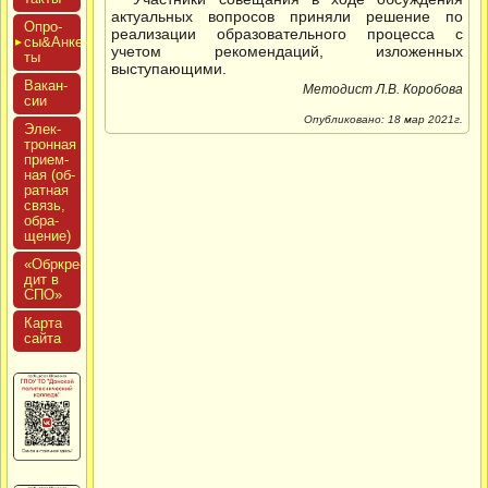
актуальных вопросов приняли решение по
Опро­
реализации образовательного процесса с
сы&Анке­
учетом рекомендаций, изложенных
ты
выступающими.
Вакан­
Методист Л.В. Коробова
сии
Опубликовано: 18 мар 2021г.
Элек­
трон­ная
при­ем­
ная (об­
ратная
связь,
об­ра­
щение)
«Обркре­
дит в
СПО»
Кар­та
сай­та