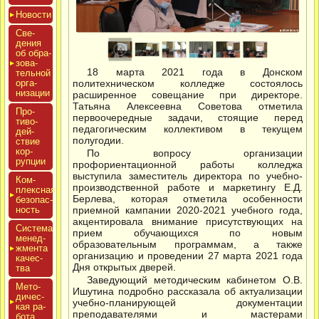
Новос­ти
Све­
дения
об об­ра­
зова­
18 марта 2021 года в Донском
тель­ной
ор­га­
политехническом колледже состоялось
низа­ции
расширенное совещание при директоре.
Татьяна Алексеевна Советова отметила
Про­
первоочередные задачи, стоящие перед
тиво­
педагогическим коллективом в текущем
дей­
полугодии.
ствие
кор­
По вопросу организации
рупции
профориентационной работы колледжа
выступила заместитель директора по учебно-
Ком­
производственной работе и маркетингу Е.Д.
плексная
Берлева, которая отметила особенности
бе­зопас­
ность
приемной кампании 2020-2021 учебного года,
акцентировала внимание присутствующих на
Сис­те­ма
прием обучающихся по новым
ме­нед­
образовательным программам, а также
жмен­та
организацию и проведении 27 марта 2021 года
ка­чес­
Дня открытых дверей.
тва
Заведующий методическим кабинетом О.В.
Мето­
Ишутина подробно рассказала об актуализации
дичес­
учебно-планирующей документации
кая ра­
преподавателями и мастерами
бота