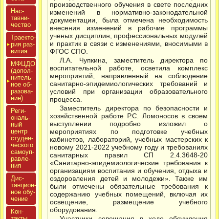
производственного обучения в свете последних
Нас­
изменений в нормативно-законодательной
тавни­
документации, была отмечена необходимость
чес­тво
внесения изменений в рабочие программы
ученых дисциплин, профессиональных модулей
Тра­ек­то­
и практик в связи с изменениями, вносимыми в
рия раз­
ви­тия
ФГОС СПО.
Л.А. Чупкина, заместитель директора по
МФЦДО
воспитательной работе, осветила комплекс
(до­пол­
мероприятий, направленный на соблюдение
ни­тель­
санитарно-эпидемиологических требований и
ное об­
ра­зова­
условий при организации образовательного
ние)
процесса.
Заместитель директора по безопасности и
Реги­
хозяйственной работе Р.С. Ломоносов в своем
ональ­
выступлении подробно изложил о
ный
центр
мероприятиях по подготовке учебных
сту­ден­
кабинетов, лабораторий, учебных мастерских к
ческо­го
новому 2021-2022 учебному году и требованиях
са­мо­уп­
санитарных правил СП 2.4.3648-20
равле­
«Санитарно-эпидемиологические требования к
ния
организациям воспитания и обучения, отдыха и
Дис­
оздоровления детей и молодежи». Также им
танци­он­
были отмечены обязательные требования к
ное обу­
содержанию учебных помещений, включая их
чение
освещение, размещение учебного
оборудования.
Кон­
такты
Участники совещания в ходе обсуждения