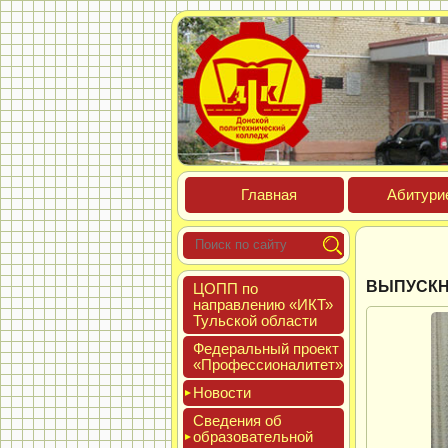
Глав­ная
Аби­тури­
ВЫПУСКН
ЦОПП по
нап­равле­нию «ИКТ»
Туль­ской об­ласти
Феде­раль­ный про­ект
«Про­фес­си­она­литет»
Новос­ти
Све­дения об
об­ра­зова­тель­ной