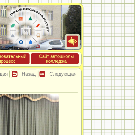
зова­тель­ный
Сайт ав­тошко­лы
про­цесс
кол­леджа
щая
Назад
Следующая