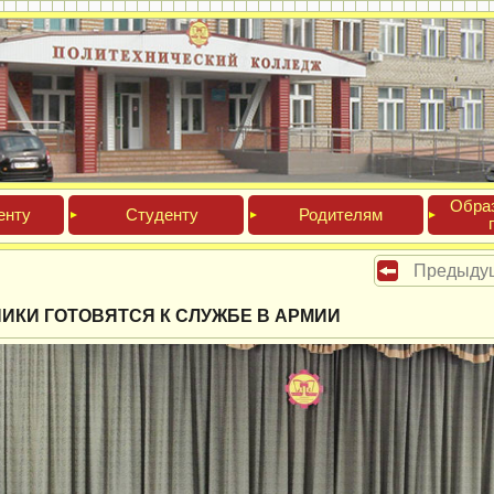
Обра­
ен­ту
Сту­ден­ту
Роди­телям
Предыду
ИКИ ГОТОВЯТСЯ К СЛУЖБЕ В АРМИИ