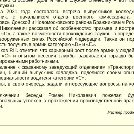
ельно способен. Долг и честь службе Отечеству – вот 
службы.
а 2021 года состоялась встреча выпускников коллед
ник, с начальником отдела военного комиссариата
овск, Донской и Новомосковского района Бражниковым Ро
Николаевич рассказал об особенностях призыва и востр
и «С», а также возможности прохождения службы в опред
вооруженных силах Российской Федерации. Также он под
ть получить в армии категорию «D» и «Е».
ков Р.Н. отметил, что карьерный рост после армии у люде
и «С» и опытом несения службы развивается гораздо б
ированными работниками.
вление к сказанному заведующий отделением «Транспор
ич, бывший выпускник колледжа, поделился своим опы
пециальности водителя категории «С».
ты, в свою очередь, задали интересующие вопросы, на 
лючении беседы Роман Николаевич пожелал буд
ональных успехов в прохождении производственной практ
и.
Мастер профе