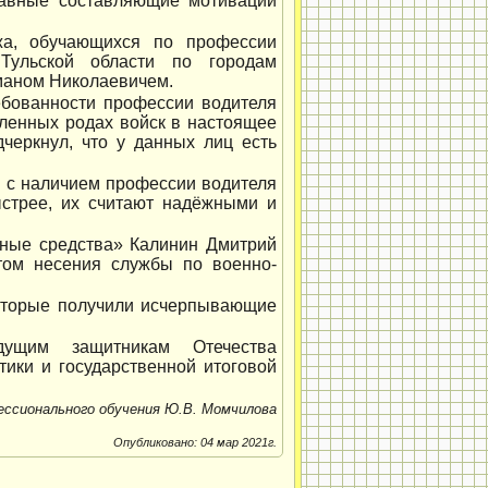
главные составляющие мотивации
жа, обучающихся по профессии
 Тульской области по городам
маном Николаевичем.
ебованности профессии водителя
еленных родах войск в настоящее
черкнул, что у данных лиц есть
й с наличием профессии водителя
ыстрее, их считают надёжными и
тные средства» Калинин Дмитрий
том несения службы по военно-
которые получили исчерпывающие
ущим защитникам Отечества
ики и государственной итоговой
ссионального обучения Ю.В. Момчилова
Опубликовано: 04 мар 2021г.