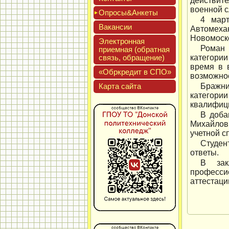
действит
военной 
Опро­сы&Анке­ты
4 март
Вакан­сии
Автомеха
Новомоск
Элек­трон­ная
Роман 
при­ем­ная (об­ратная
связь, об­ра­щение)
категори
время в 
«Обркре­дит в СПО»
возможнос
Кар­та сай­та
Бражни
категори
квалифиц
В доба
Михайлов
учетной с
Студен
ответы.
В зак
професси
аттестаци