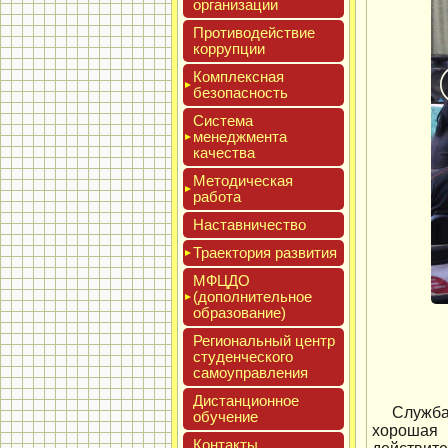
ор­га­низа­ции
Про­тиво­дей­ствие
кор­рупции
Ком­плексная
бе­зопас­ность
Сис­те­ма
ме­нед­жмен­та
ка­чес­тва
Мето­дичес­кая
ра­бота
Нас­тавни­чес­тво
Тра­ек­то­рия раз­ви­тия
МФЦДО
(до­пол­ни­тель­ное
об­ра­зова­ние)
Реги­ональ­ный центр
сту­ден­ческо­го
са­мо­уп­равле­ния
Дис­танци­он­ное
Служба
обу­чение
хорошая 
Кон­такты