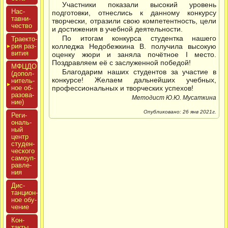
Участники показали высокий уровень
Нас­
подготовки, отнеслись к данному конкурсу
тавни­
творчески, отразили свою компетентность, цели
чес­тво
и достижения в учебной деятельности.
По итогам конкурса студентка нашего
Тра­ек­то­
рия раз­
колледжа Недобежкина В. получила высокую
ви­тия
оценку жюри и заняла почётное I место.
Поздравляем её с заслуженной победой!
МФЦДО
Благодарим наших студентов за участие в
(до­пол­
конкурсе! Желаем дальнейших учебных,
ни­тель­
ное об­
профессиональных и творческих успехов!
ра­зова­
Методист Ю.Ю. Мусаткина
ние)
Опубликовано: 26 янв 2021г.
Реги­
ональ­
ный
центр
сту­ден­
ческо­го
са­мо­уп­
равле­
ния
Дис­
танци­он­
ное обу­
чение
Кон­
такты