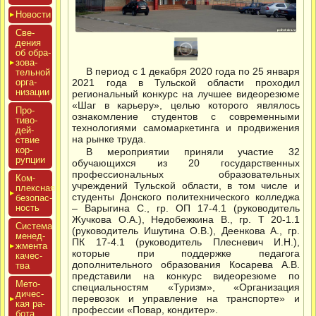
Новос­ти
Све­
дения
об об­ра­
зова­
В период с 1 декабря 2020 года по 25 января
тель­ной
ор­га­
2021 года в Тульской области проходил
низа­ции
региональный конкурс на лучшее видеорезюме
«Шаг в карьеру», целью которого являлось
Про­
ознакомление студентов с современными
тиво­
технологиями самомаркетинга и продвижения
дей­
на рынке труда.
ствие
кор­
В мероприятии приняли участие 32
рупции
обучающихся из 20 государственных
профессиональных образовательных
Ком­
учреждений Тульской области, в том числе и
плексная
студенты Донского политехнического колледжа
бе­зопас­
ность
– Варыгина С., гр. ОП 17-4.1 (руководитель
Жучкова О.А.), Недобежкина В., гр. Т 20-1.1
Сис­те­ма
(руководитель Ишутина О.В.), Деенкова А., гр.
ме­нед­
ПК 17-4.1 (руководитель Плесневич И.Н.),
жмен­та
которые при поддержке педагога
ка­чес­
дополнительного образования Косарева А.В.
тва
представили на конкурс видеорезюме по
Мето­
специальностям «Туризм», «Организация
дичес­
перевозок и управление на транспорте» и
кая ра­
профессии «Повар, кондитер».
бота