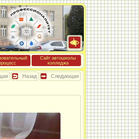
зова­тель­ный
Сайт ав­тошко­лы
про­цесс
кол­леджа
щая
Назад
Следующая