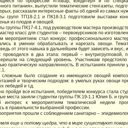
щиеся по профессии «Повар, кондитер» и по специал
ного питания», выпустили тематические стенгазеты, подг
торых, рассказали интересные факты об одной из самых ну
ты групп ТП18-2.1 и ПК18-3.1 подготовили выставки кон
енья из плодов и овощей.
ты группы ПК17-4.1, под руководством мастера производст
мастер класс для студентов – первокурсников по изготовлен
м мероприятием стал конкурс профессионального мастерс
ались в умении обрабатывать и нарезать овощи. Тема
 ведь от этого навыка в дальнейшем будет зависеть и вкус,
с проводился в два этапа: первый – внутригрупповой, п
перешли на следующий уровень. Участникам предстояло
ько практическую направленность. В испытаниях приняли у
.1.
сложным было создание из имеющихся овощей компози
нтазией и творческим подходом: в умелых руках овощи п
х лебедей и т.д.
но пройдя все испытания, победителем конкурса стала сту
ые места заняли студентки группы ПК 19-1.1 Юлия Б. и груп
 интерес к мероприятиям тематической недели проя
сь в правильности выбранной профессии.
роприятия прошли с соблюдением санитарно – эпидемиолог
емля еще и потому щедра, что в мире существуют повара!