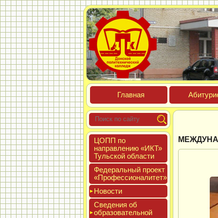
Глав­ная
Аби­тури­
МЕЖДУНА
ЦОПП по
нап­равле­нию «ИКТ»
Туль­ской об­ласти
Феде­раль­ный про­ект
«Про­фес­си­она­литет»
Новос­ти
Све­дения об
об­ра­зова­тель­ной