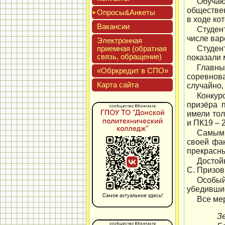
Обучаю
обществен
Опро­сы&Анке­ты
в ходе ко
Вакан­сии
Студен
числе вар
Элек­трон­ная
при­ем­ная (об­ратная
Студен
связь, об­ра­щение)
показали 
Главны
«Обркре­дит в СПО»
соревнов
Кар­та сай­та
случайно,
Конкур
призёра 
имели тол
и ПК19 – 2
Самым 
своей фа
прекрасны
Достой
С. Призов
Особый
убедивши
Все ме
З