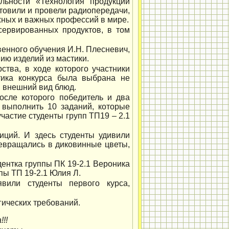
ьности «Технология продукции
отовили и провели радиопередачи,
жных и важных профессий в мире.
сервированных продуктов, в том
венного обучения И.Н. Плесневич,
ию изделий из мастики.
тва, в ходе которого участники
тика конкурса была выбрана не
 и внешний вид блюд.
осле которого победитель и два
 выполнить 10 заданий, которые
частие студенты групп ТП19 – 2.1
ций. И здесь студенты удивили
ревращались в диковинные цветы,
дентка группы ПК 19-2.1 Вероника
пы ТП 19-2.1 Юлия Л.
вили студенты первого курса,
ических требований.
!!