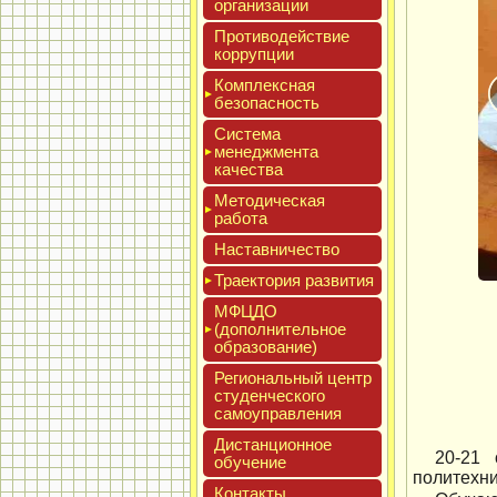
ор­га­низа­ции
Про­тиво­дей­ствие
кор­рупции
Ком­плексная
бе­зопас­ность
Сис­те­ма
ме­нед­жмен­та
ка­чес­тва
Мето­дичес­кая
ра­бота
Нас­тавни­чес­тво
Тра­ек­то­рия раз­ви­тия
МФЦДО
(до­пол­ни­тель­ное
об­ра­зова­ние)
Реги­ональ­ный центр
сту­ден­ческо­го
са­мо­уп­равле­ния
Дис­танци­он­ное
20-21
обу­чение
политехни
Кон­такты