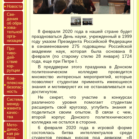
Новос­ти
Све­
дения
об об­ра­
зова­
8 февраля 2020 года в нашей стране будет
тель­ной
ор­га­
праздноваться День науки, учрежденный в 1999
низа­ции
году указом Президента Российской Федерации
в ознаменование 275 годовщины Российской
Про­
академии наук, которая была основана 8
тиво­
февраля (по старому стилю 28 января) 1724
дей­
года, еще при Петре I.
ствие
кор­
В преддверии этого праздника в Донском
рупции
политехническом колледже проводится
множество интересных мероприятий, которые
Ком­
позволяют студентам применять имеющиеся
плексная
знания и мотивируют их не останавливаться на
бе­зопас­
ность
достигнутом.
Не секрет, что участие в конкурсах
Сис­те­ма
различного уровня помогает студентам
ме­нед­
расширить свой кругозор, углубить знания и
жмен­та
поделиться своим опытом. В связи с чем,
ка­чес­
тва
второй корпус Донского политехнического
колледжа не остался в стороне.
Мето­
6 февраля 2020 года в игровой форме
дичес­
состоялась битва интеллектуалов среди
кая ра­
студентов первых курсов под девизом: «В
бота