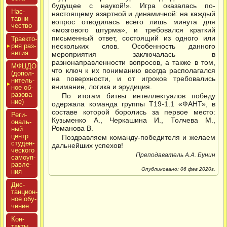
будущее с наукой!». Игра оказалась по-
Нас­
настоящему азартной и динамичной: на каждый
тавни­
вопрос отводилась всего лишь минута для
чес­тво
«мозгового штурма», и требовался краткий
письменный ответ, состоящий из одного или
Тра­ек­то­
рия раз­
нескольких слов. Особенность данного
ви­тия
мероприятия заключалась в
разнонаправленности вопросов, а также в том,
МФЦДО
что ключ к их пониманию всегда располагался
(до­пол­
на поверхности, и от игроков требовались
ни­тель­
внимание, логика и эрудиция.
ное об­
ра­зова­
По итогам битвы интеллектуалов победу
ние)
одержала команда группы Т19-1.1 «ФАНТ», в
составе которой боролись за первое место:
Реги­
Кузьменко А., Черкашина И., Толчева М.,
ональ­
Романова В.
ный
центр
Поздравляем команду-победителя и желаем
сту­ден­
дальнейших успехов!
ческо­го
Преподаватель А.А. Бунин
са­мо­уп­
равле­
Опубликовано: 06 фев 2020г.
ния
Дис­
танци­он­
ное обу­
чение
Кон­
такты