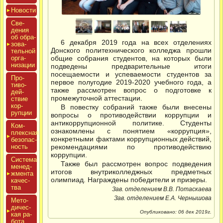
Новос­ти
Све­
дения
об об­ра­
6 декабря 2019 года на всех отделениях
зова­
Донского политехнического колледжа прошли
тель­ной
ор­га­
общие собрания студентов, на которых были
низа­ции
подведены предварительные итоги
посещаемости и успеваемости студентов за
Про­
первое полугодие 2019-2020 учебного года, а
тиво­
также рассмотрен вопрос о подготовке к
дей­
промежуточной аттестации.
ствие
кор­
В повестку собраний также были внесены
рупции
вопросы о противодействии коррупции и
антикоррупционной политике. Студенты
Ком­
ознакомлены с понятием «коррупция»,
плексная
конкретными фактами коррупционных действий,
бе­зопас­
ность
рекомендациями по противодействию
коррупции.
Сис­те­ма
Также был рассмотрен вопрос подведения
ме­нед­
итогов внутриколледжных предметных
жмен­та
олимпиад. Награждены победители и призеры.
ка­чес­
тва
Зав. отделением В.В. Потаскаева
Зав. отделением Е.А. Чернышова
Мето­
дичес­
Опубликовано: 06 дек 2019г.
кая ра­
бота