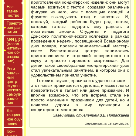
приготовления кондитерских изделий: они могут
Нас­
часами возиться с тестом, создавая различные
тавни­
фигурки из него, или с помощью овощей и
чес­тво
фруктов выкладывать птиц и животных. И,
пожалуй, каждый ребенок будет рад гостям,
Тра­ек­то­
которые готовы подарить ему радость и
рия раз­
позитивные эмоции. Студенты и педагоги
ви­тия
Донского политехнического колледжа в рамках
МФЦДО
проведения недели, посвященной Всемирному
(до­пол­
дню повара, провели занимательный мастер-
ни­тель­
класс. Воспитанники центра занимались
ное об­
приготовлением и отделкой невероятного по
ра­зова­
вкусу и красоте пирожного «картошка». Для
ние)
детей такой своеобразный «кондитерский» урок
Реги­
стал увлекательным занятием, в котором они с
ональ­
удовольствием приняли участие.
ный
Готовить вкусно, красиво и с удовольствием –
центр
этот навык прививается с детства, и может легко
сту­ден­
ческо­го
превратиться в талант или даже призвание. И
са­мо­уп­
вполне возможно, что эта встреча стала не
равле­
просто маленьким праздником для детей, но и
ния
началом дороги в мир кулинарии и
кондитерского мастерства.
Дис­
танци­он­
Заведующий отделением В.В. Потаскаева
ное обу­
чение
Опубликовано: 16 окт 2019г.
Кон­
такты