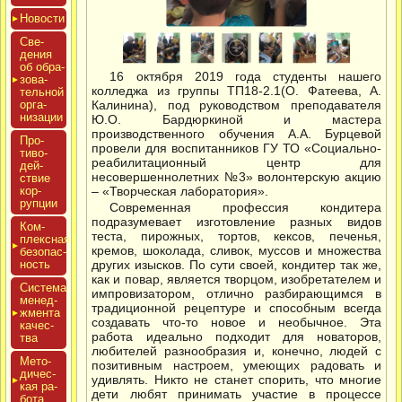
Новос­ти
Све­
дения
об об­ра­
16 октября 2019 года студенты нашего
зова­
колледжа из группы ТП18-2.1(О. Фатеева, А.
тель­ной
ор­га­
Калинина), под руководством преподавателя
низа­ции
Ю.О. Бардюркиной и мастера
производственного обучения А.А. Бурцевой
Про­
провели для воспитанников ГУ ТО «Социально-
тиво­
реабилитационный центр для
дей­
несовершеннолетних №3» волонтерскую акцию
ствие
кор­
– «Творческая лаборатория».
рупции
Современная профессия кондитера
подразумевает изготовление разных видов
Ком­
теста, пирожных, тортов, кексов, печенья,
плексная
кремов, шоколада, сливок, муссов и множества
бе­зопас­
ность
других изысков. По сути своей, кондитер так же,
как и повар, является творцом, изобретателем и
Сис­те­ма
импровизатором, отлично разбирающимся в
ме­нед­
традиционной рецептуре и способным всегда
жмен­та
создавать что-то новое и необычное. Эта
ка­чес­
работа идеально подходит для новаторов,
тва
любителей разнообразия и, конечно, людей с
Мето­
позитивным настроем, умеющих радовать и
дичес­
удивлять. Никто не станет спорить, что многие
кая ра­
дети любят принимать участие в процессе
бота