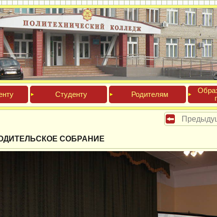
Обра­
ен­ту
Сту­ден­ту
Роди­телям
Предыду
ОДИТЕЛЬСКОЕ СОБРАНИЕ