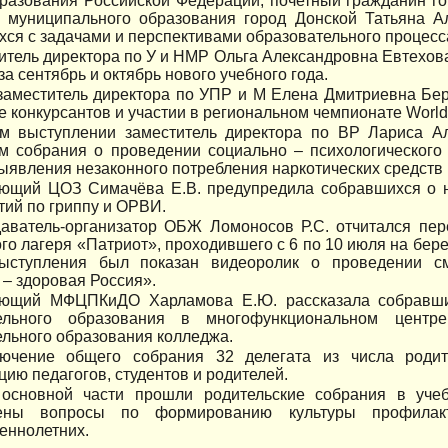
разования Российской Федерации, почетный гражданин го
в муниципального образования город Донской Татьяна А
ся с задачами и перспективами образовательного процесс
итель директора по У и НМР Ольга Александровна Евтехова
за сентябрь и октябрь нового учебного года.
заместитель директора по УПР и М Елена Дмитриевна Бер
е конкурсантов и участии в региональном чемпионате WorldS
м выступлении заместитель директора по ВР Лариса А
ам собрания о проведении социально – психологического
ыявления незаконного потребления наркотических средств
ющий ЦОЗ Симачёва Е.В. предупредила собравшихся о н
ий по гриппу и ОРВИ.
аватель-организатор ОБЖ Ломоносов Р.С. отчитался пер
го лагеря «Патриот», проходившего с 6 по 10 июля на бере
ыступления был показан видеоролик о проведении с
– здоровая Россия».
ющий МФЦПКиДО Харламова Е.Ю. рассказала собравши
ельного образования в многофункциональном центр
льного образования колледжа.
лючение общего собрания 32 делегата из числа род
ию педагогов, студентов и родителей.
основной части прошли родительские собрания в уче
рены вопросы по формированию культуры профилакт
еннолетних.