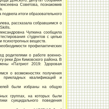
рода Донского, депутат собрания
лексеевна Советова, познакомив
а.
 подвела итоги образовательного
лева, рассказала собравшимся о
kills.
лександровна Чупкина сообщила
 тестирования студентов с целью
 и психотропных веществ.
еобходимости профилактических
ед родителями о работе военно-
гу реки Дон Кимовского района. В
мены «Патриот 2019: Здоровая
мся о возможностях получения
е прикладных квалификаций и
ителей были избраны на общую
бных группах, на которых были
ики суицидального поведения