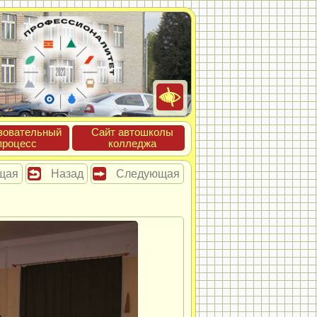
зова­тель­ный
Сайт ав­тошко­лы
про­цесс
кол­леджа
щая
Назад
Следующая