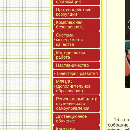
ор­га­низа­ции
Про­тиво­дей­ствие
кор­рупции
Ком­плексная
бе­зопас­ность
Сис­те­ма
ме­нед­жмен­та
ка­чес­тва
Мето­дичес­кая
ра­бота
Нас­тавни­чес­тво
Тра­ек­то­рия раз­ви­тия
МФЦДО
(до­пол­ни­тель­ное
об­ра­зова­ние)
Реги­ональ­ный центр
сту­ден­ческо­го
са­мо­уп­равле­ния
Дис­танци­он­ное
16 сен
обу­чение
собрание.
Кон­такты