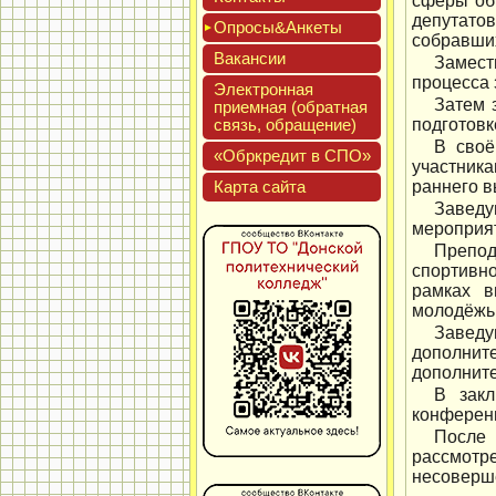
сферы об
депутато
Опро­сы&Анке­ты
собравших
Вакан­сии
Замест
процесса 
Элек­трон­ная
Затем 
при­ем­ная (об­ратная
связь, об­ра­щение)
подготовк
В своё
«Обркре­дит в СПО»
участник
Кар­та сай­та
раннего в
Заведу
мероприят
Препод
спортивно
рамках в
молодёжь 
Заведу
дополнит
дополните
В зак
конференц
После 
рассмот
несоверш