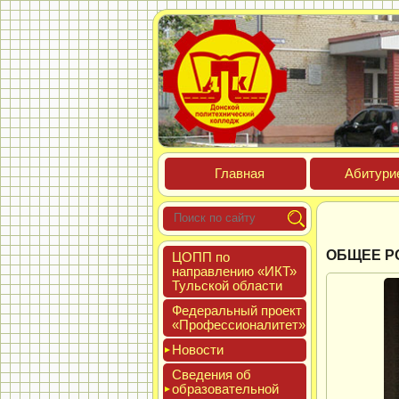
Глав­ная
Аби­тури­
ОБЩЕЕ Р
ЦОПП по
нап­равле­нию «ИКТ»
Туль­ской об­ласти
Феде­раль­ный про­ект
«Про­фес­си­она­литет»
Новос­ти
Све­дения об
об­ра­зова­тель­ной