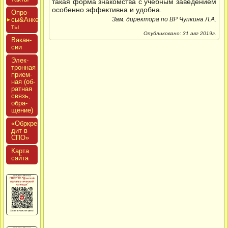
такая форма знакомства с учебным заведением
особенно эффективна и удобна.
Опро­
сы&Анке­
Зам. директора по ВР Чупкина Л.А.
ты
Опубликовано: 31 авг 2019г.
Вакан­
сии
Элек­
трон­ная
при­ем­
ная (об­
ратная
связь,
об­ра­
щение)
«Обркре­
дит в
СПО»
Кар­та
сай­та