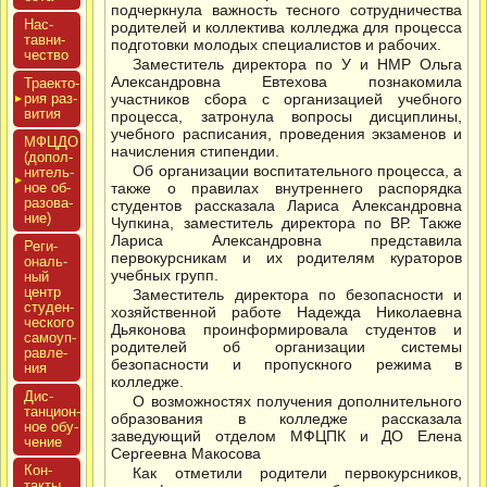
подчеркнула важность тесного сотрудничества
Нас­
родителей и коллектива колледжа для процесса
тавни­
подготовки молодых специалистов и рабочих.
чес­тво
Заместитель директора по У и НМР Ольга
Александровна Евтехова познакомила
Тра­ек­то­
рия раз­
участников сбора с организацией учебного
ви­тия
процесса, затронула вопросы дисциплины,
учебного расписания, проведения экзаменов и
МФЦДО
начисления стипендии.
(до­пол­
Об организации воспитательного процесса, а
ни­тель­
ное об­
также о правилах внутреннего распорядка
ра­зова­
студентов рассказала Лариса Александровна
ние)
Чупкина, заместитель директора по ВР. Также
Лариса Александровна представила
Реги­
первокурсникам и их родителям кураторов
ональ­
учебных групп.
ный
центр
Заместитель директора по безопасности и
сту­ден­
хозяйственной работе Надежда Николаевна
ческо­го
Дьяконова проинформировала студентов и
са­мо­уп­
родителей об организации системы
равле­
безопасности и пропускного режима в
ния
колледже.
Дис­
О возможностях получения дополнительного
танци­он­
образования в колледже рассказала
ное обу­
заведующий отделом МФЦПК и ДО Елена
чение
Сергеевна Макосова
Кон­
Как отметили родители первокурсников,
такты