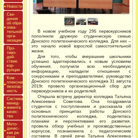
Новос­ти
Све­
дения
об об­ра­
зова­
В новом учебном году 295 первокурсников
тель­ной
ор­га­
пополнили дружную студенческую семью
низа­ции
Донского политехнического колледжа. Для них –
это начало новой взрослой самостоятельной
Про­
жизни.
тиво­
Для того, чтобы вчерашние школьники
дей­
ствие
успешно адаптировались к новым условиям
кор­
обучения, получили всю необходимую
рупции
информацию, наладили отношения с
сокурсниками и преподавателями, руководство
Ком­
Донского политехнического колледжа 31 августа
плексная
2019г. провело организационный сбор для
бе­зопас­
ность
первокурсников и их родителей.
Открыла встречу директор колледжа Татьяна
Сис­те­ма
Алексеевна Советова. Она поздравила
ме­нед­
студентов с поступлением и рассказала об
жмен­та
основных принципах работы Донского
ка­чес­
тва
политехнического колледжа, поделилась
планами и перспективами его развития,
Мето­
провела обзор учебных и производственных
дичес­
корпусов, познакомила с педагогическим
кая ра­
составом. В своей речи Татьяна Алексеевна
бота