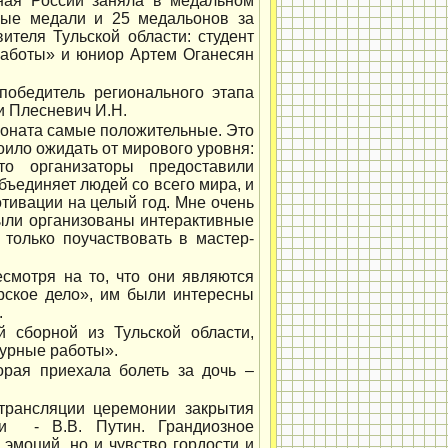
ная России заняла в медальном
овые медали и 25 медальонов за
ителя Тульской области: студент
работы» и юниор Артем Оганесян
победитель регионального этапа
 и Плесневич И.Н.
ионата самые положительные. Это
тоило ожидать от мирового уровня:
то организаторы предоставили
бъединяет людей со всего мира, и
отивации на целый год. Мне очень
 были организованы интерактивные
 только поучаствовать в мастер-
смотря на то, что они являются
рское дело», им были интересны
.
 сборной из Тульской области,
турные работы».
рая приехала болеть за дочь –
трансляции церемонии закрытия
ии - В.В. Путин. Грандиозное
эмоций, но и чувство гордости и