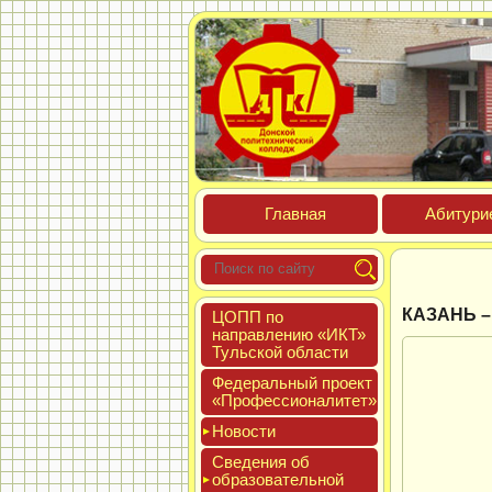
Глав­ная
Аби­тури­
КАЗАНЬ –
ЦОПП по
нап­равле­нию «ИКТ»
Туль­ской об­ласти
Феде­раль­ный про­ект
«Про­фес­си­она­литет»
Новос­ти
Све­дения об
об­ра­зова­тель­ной