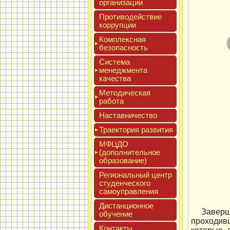
ор­га­низа­ции
Про­тиво­дей­ствие
кор­рупции
Ком­плексная
бе­зопас­ность
Сис­те­ма
ме­нед­жмен­та
ка­чес­тва
Мето­дичес­кая
ра­бота
Нас­тавни­чес­тво
Тра­ек­то­рия раз­ви­тия
МФЦДО
(до­пол­ни­тель­ное
об­ра­зова­ние)
Реги­ональ­ный центр
сту­ден­ческо­го
са­мо­уп­равле­ния
Дис­танци­он­ное
Заверш
обу­чение
проходивш
Кон­такты