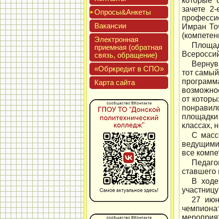
которые 
зачете 2
Опро­сы&Анке­ты
професси
Вакан­сии
Имран То
(компетен
Элек­трон­ная
Площад
при­ем­ная (об­ратная
Всероссий
связь, об­ра­щение)
Вернув
«Обркре­дит в СПО»
тот самый
программ
Кар­та сай­та
возможнос
от которы
понравило
площадки 
классах, 
С масс
ведущими
все компе
Педаго
ставшего 
В ходе
участницу
27 июн
чемпиона
мероприят