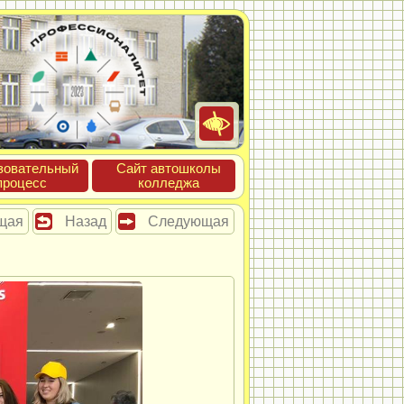
зова­тель­ный
Сайт ав­тошко­лы
про­цесс
кол­леджа
щая
Назад
Следующая