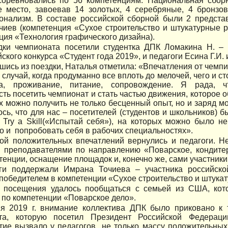
соревновались по 56 компетенциям. Национальная сбор
-е место, завоевав 14 золотых, 4 серебряные, 4 бронз
онализм. В составе российской сборной были 2 представ
чиев (компетенция «Сухое строительство и штукатурные 
ция «Технология графического дизайна).
ки чемпионата посетили студентка ДПК Ломакина Н. – 
ского конкурса «Студент года 2019», и педагоги Есина Г.И.
шись из поездки, Наталья отметила: «Впечатления от чемп
 случай, когда продуманно все вплоть до мелочей, чего и с
а, проживание, питание, сопровождение. Я рада, ч
ть посетить чемпионат и стать частью движения, которое о
х можно получить не только бесценный опыт, но и заряд м
сь, что для нас – посетителей (студентов и школьников)
Try a Skill(«Испытай себя»), на которых можно было не
но и попробовать себя в рабочих специальностях».
ой положительных впечатлений вернулись и педагоги. Не
 преподавателями по направлению «Поварское, кондите
тенции, оснащение площадок и, конечно же, сами участники
ги поддержали Имрана Точиева – участника российской
победителем в компетенции «Сухое строительство и штука
 посещения удалось пообщаться с семьей из США, кото
 по компетенции «Поварское дело».
я 2019 г. внимание коллектива ДПК было приковано к 
та, которую посетил Президент Российской Федерац
ие вызвало у педагогов не только массу положительных 