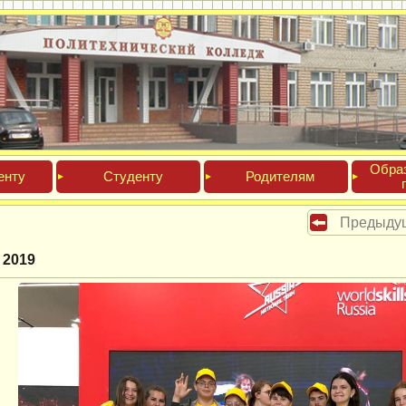
Обра­
ен­ту
Сту­ден­ту
Роди­телям
Предыду
 2019