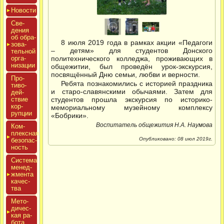
Новос­ти
Све­
дения
об об­ра­
8 июля 2019 года в рамках акции «Педагоги
зова­
– детям» для студентов Донского
тель­ной
ор­га­
политехнического колледжа, проживающих в
низа­ции
общежитии, был проведён урок-экскурсия,
посвящённый Дню семьи, любви и верности.
Про­
Ребята познакомились с историей праздника
тиво­
и старо-славянскими обычаями. Затем для
дей­
ствие
студентов прошла экскурсия по историко-
кор­
мемориальному музейному комплексу
рупции
«Бобрики».
Воспитатель общежития Н.А. Наумова
Ком­
плексная
Опубликовано: 08 июл 2019г.
бе­зопас­
ность
Сис­те­ма
ме­нед­
жмен­та
ка­чес­
тва
Мето­
дичес­
кая ра­
бота