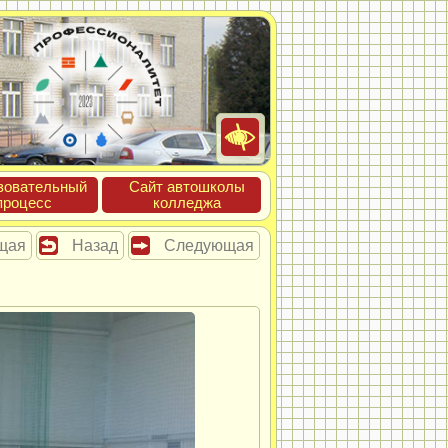
зова­тель­ный
Сайт ав­тошко­лы
про­цесс
кол­леджа
щая
Назад
Следующая