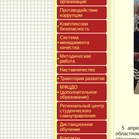
ор­га­низа­ции
Про­тиво­дей­ствие
кор­рупции
Ком­плексная
бе­зопас­ность
Сис­те­ма
ме­нед­жмен­та
ка­чес­тва
Мето­дичес­кая
ра­бота
Нас­тавни­чес­тво
Тра­ек­то­рия раз­ви­тия
МФЦДО
(до­пол­ни­тель­ное
об­ра­зова­ние)
Реги­ональ­ный центр
сту­ден­ческо­го
са­мо­уп­равле­ния
Дис­танци­он­ное
5 апре
обу­чение
областно
Кон­такты