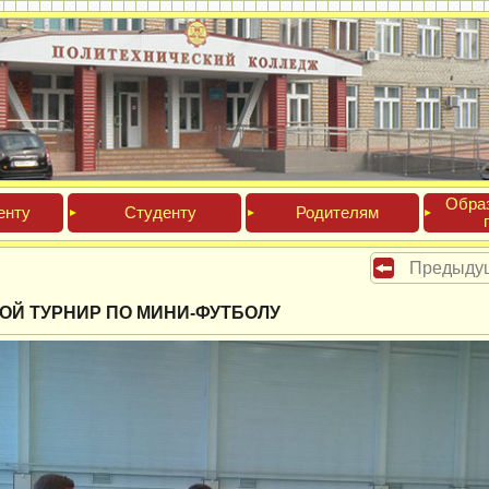
Обра­
ен­ту
Сту­ден­ту
Роди­телям
Предыду
ОЙ ТУРНИР ПО МИНИ-ФУТБОЛУ