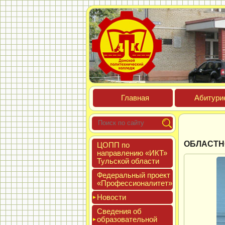
Глав­ная
Аби­тури­
ОБЛАСТН
ЦОПП по
нап­равле­нию «ИКТ»
Туль­ской об­ласти
Феде­раль­ный про­ект
«Про­фес­си­она­литет»
Новос­ти
Све­дения об
об­ра­зова­тель­ной