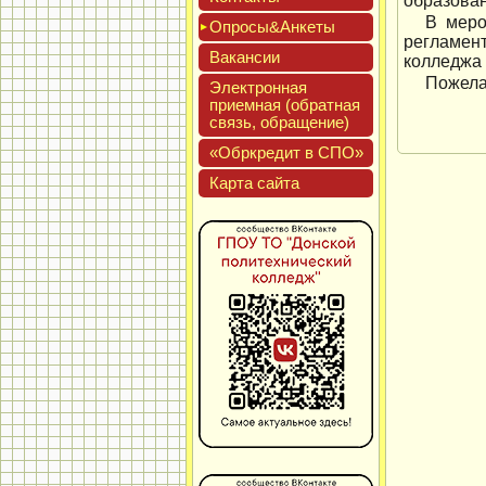
образован
В меро
Опро­сы&Анке­ты
регламент
Вакан­сии
колледжа 
Пожела
Элек­трон­ная
при­ем­ная (об­ратная
связь, об­ра­щение)
«Обркре­дит в СПО»
Кар­та сай­та