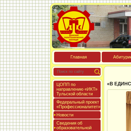
Глав­ная
Аби­тури­
«В ЕДИНС
ЦОПП по
нап­равле­нию «ИКТ»
Туль­ской об­ласти
Феде­раль­ный про­ект
«Про­фес­си­она­литет»
Новос­ти
Све­дения об
об­ра­зова­тель­ной