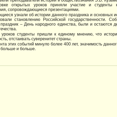
вели преподаватели истории и обществознания Э.В. Кузьмен
овке открытых уроков приняли участие и студенты к
ния, сопровождающиеся презентациями.
щиеся узнали об истории данного праздника и основных и
вовали становлению Российской государственности. Со
 праздник – День народного единства, были и остаются 
ечества.
 уроков студенты пришли к единому мнению, что истор
сть, отстаивать суверенитет страны.
нта этих событий минуло более 400 лет, значимость данно
 больше и больше.