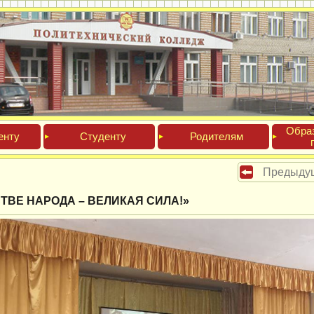
Обра­
ен­ту
Сту­ден­ту
Роди­телям
Предыду
ТВЕ НАРОДА – ВЕЛИКАЯ СИЛА!»