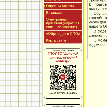
Уроки про
В подгот
Опро­сы&Анке­ты
выступле
Вакан­сии
Обучаю
способст
Элек­трон­ная
учреждён
при­ем­ная (об­ратная
нашего От
связь, об­ра­щение)
В ходе
«Обркре­дит в СПО»
сплочённо
Кар­та сай­та
С моме
годом всё