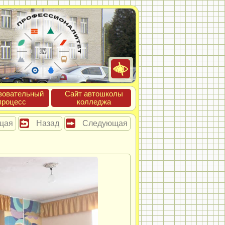
зова­тель­ный
Сайт ав­тошко­лы
про­цесс
кол­леджа
щая
Назад
Следующая