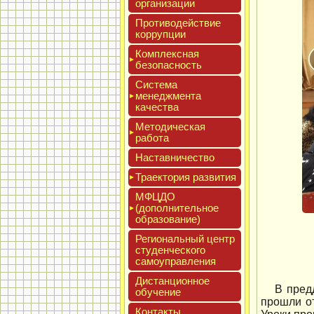
ор­га­низа­ции
Про­тиво­дей­ствие
кор­рупции
Ком­плексная
бе­зопас­ность
Сис­те­ма
ме­нед­жмен­та
ка­чес­тва
Мето­дичес­кая
ра­бота
Нас­тавни­чес­тво
Тра­ек­то­рия раз­ви­тия
МФЦДО
(до­пол­ни­тель­ное
об­ра­зова­ние)
Реги­ональ­ный центр
сту­ден­ческо­го
са­мо­уп­равле­ния
Дис­танци­он­ное
В пред
обу­чение
прошли о
Кон­такты