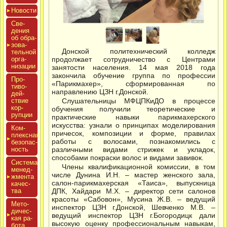
Новос­ти
Све­
дения
об об­ра­
зова­
Донской политехнический колледж
тель­ной
ор­га­
продолжает сотрудничество с Центрами
низа­ции
занятости населения. 14 мая 2018 года
закончила обучение группа по профессии
Про­
«Парикмахер», сформированная по
тиво­
направлению ЦЗН г.Донской.
дей­
ствие
Слушательницы МФЦПКиДО в процессе
кор­
обучения получили теоретические и
рупции
практические навыки парикмахерского
искусства: узнали о принципах моделирования
Ком­
причесок, композиции и форме, правилах
плексная
работы с волосами, познакомились с
бе­зопас­
ность
различными видами стрижек и укладок,
способами покраски волос и видами завивок.
Сис­те­ма
Члены квалификационной комиссии, в том
ме­нед­
числе Дунина И.Н. – мастер женского зала,
жмен­та
салон-парикмахерская «Таиса», выпускница
ка­чес­
тва
ДПК, Хайдари М.Х. – директор сети салонов
красоты «Сабовон», Мусина Ж.В. – ведущий
Мето­
инспектор ЦЗН г.Донской, Шевченко М.В. –
дичес­
ведущий инспектор ЦЗН г.Богородицк дали
кая ра­
высокую оценку профессиональным навыкам,
бота