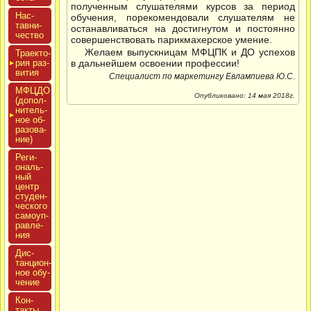
полученным слушателями курсов за период
Нас­
обучения, порекомендовали слушателям не
тавни­
останавливаться на достигнутом и постоянно
чес­тво
совершенствовать парикмахерское умение.
Желаем выпускницам МФЦПК и ДО успехов
Тра­ек­то­
рия раз­
в дальнейшем освоении профессии!
ви­тия
Специалист по маркетингу Евлампиева Ю.С.
МФЦДО
Опубликовано: 14 мая 2018г.
(до­пол­
ни­тель­
ное об­
ра­зова­
ние)
Реги­
ональ­
ный
центр
сту­ден­
ческо­го
са­мо­уп­
равле­
ния
Дис­
танци­он­
ное обу­
чение
Кон­
такты