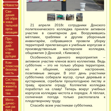
Новос­ти
Све­
дения
об об­ра­
зова­
21 апреля 2018г. сотрудники Донского
тель­ной
ор­га­
политехнического колледжа приняли активное
низа­ции
участие в санитарном дне. Вооружившись
мётлами, граблями и другим уборочным
Про­
инвентарём, собравшиеся провели уборку
тиво­
территорий прилегающих к учебным корпусам и
дей­
производственным мастерским колледжа,
ствие
кор­
общежития (г.Донской, г.Кимовск).
рупции
Особенность данного мероприятия –
активное участие членов всего коллектива. Ведь
Ком­
субботник – это не только уборка территории,
плексная
но и общение, хорошее настроение,
бе­зопас­
ность
позитивные эмоции. В этот день участники
субботника собирали мусор, сучья деревьев и
Сис­те­ма
кустарников, сгребали прошлогоднюю листву и
ме­нед­
траву, красили ограду. Коллектив колледжа
жмен­та
поработал на славу! Теперь вокруг учебных
ка­чес­
корпусов колледжа чистота и порядок. А тёплая,
тва
солнечная погода только располагала к
Мето­
плодотворному труду.
дичес­
Спасибо всем участникам субботника.
кая ра­
бота