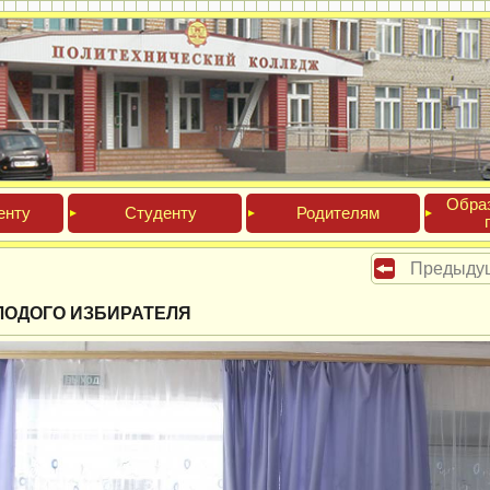
Обра­
ен­ту
Сту­ден­ту
Роди­телям
Предыду
ЛОДОГО ИЗБИРАТЕЛЯ