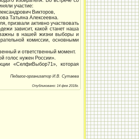
дого избирателя. Во встрече со
иняли участие:
лександрович Викторов,
ова Татьяна Алексеевна.
ля, призвали активно участвовать
дежи зависит, какой станет наша
о важны в нашей жизни выборы и
ирательной комиссии, основными
твенный и ответственный момент.
й голос нужен России».
акции «СелфиВыбор71», которая
Педагог-организатор И.В. Сутаева
Опубликовано: 14 фев 2018г.