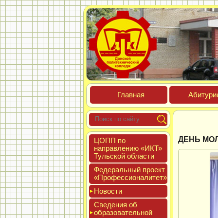
Глав­ная
Аби­тури­
ДЕНЬ МО
ЦОПП по
нап­равле­нию «ИКТ»
Туль­ской об­ласти
Феде­раль­ный про­ект
«Про­фес­си­она­литет»
Новос­ти
Све­дения об
об­ра­зова­тель­ной