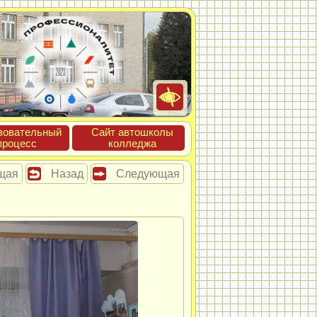
зова­тель­ный
Сайт ав­тошко­лы
про­цесс
кол­леджа
щая
Назад
Следующая