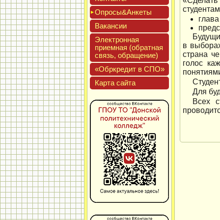
«Сделать
студентам
Опро­сы&Анке­ты
глава
Вакан­сии
предс
Будущи
Элек­трон­ная
в выборах
при­ем­ная (об­ратная
страна ч
связь, об­ра­щение)
голос ка
«Обркре­дит в СПО»
понятиями
Студен
Кар­та сай­та
Для бу
Всех с
проводитс