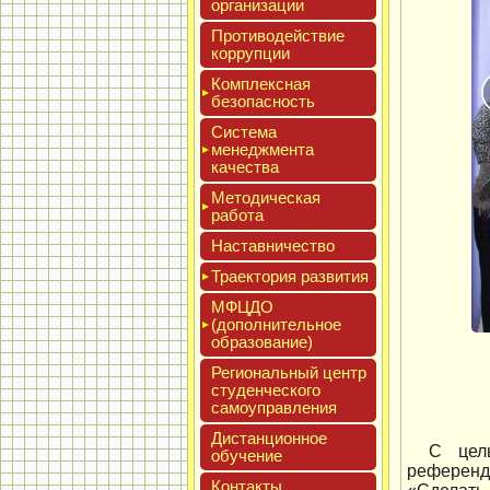
ор­га­низа­ции
Про­тиво­дей­ствие
кор­рупции
Ком­плексная
бе­зопас­ность
Сис­те­ма
ме­нед­жмен­та
ка­чес­тва
Мето­дичес­кая
ра­бота
Нас­тавни­чес­тво
Тра­ек­то­рия раз­ви­тия
МФЦДО
(до­пол­ни­тель­ное
об­ра­зова­ние)
Реги­ональ­ный центр
сту­ден­ческо­го
са­мо­уп­равле­ния
Дис­танци­он­ное
С цел
обу­чение
референд
Кон­такты