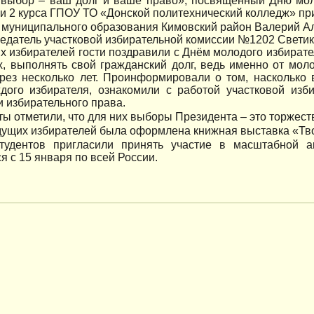
 выбор – ваш долг и ваше право», посвящённый Дню моло
и 2 курса ГПОУ ТО «Донской политехнический колледж» пр
 муниципального образования Кимовский район Валерий А
едатель участковой избирательной комиссии №1202 Светик
х избирателей гости поздравили с Днём молодого избирате
, выполнять свой гражданский долг, ведь именно от моло
ерез несколько лет. Проинформировали о том, наскольк
ждого избирателя, ознакомили с работой участковой изб
 избирательного права.
ты отметили, что для них выборы Президента – это торжес
дущих избирателей была оформлена книжная выставка «Тво
тудентов пригласили принять участие в масштабной 
я с 15 января по всей России.