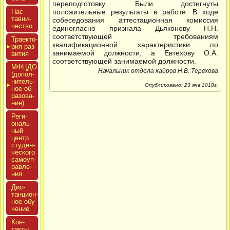
переподготовку. Были достигнуты
Нас­
положительные результаты в работе. В ходе
тавни­
собеседования аттестационная комиссия
чес­тво
единогласно признала Дьяконову Н.Н.
соответствующей требованиям
Тра­ек­то­
квалификационной характеристики по
рия раз­
занимаемой должности, а Евтехову О.А.
ви­тия
соответствующей занимаемой должности.
МФЦДО
Начальник отдела кадров Н.В. Терехова
(до­пол­
ни­тель­
Опубликовано: 23 янв 2018г.
ное об­
ра­зова­
ние)
Реги­
ональ­
ный
центр
сту­ден­
ческо­го
са­мо­уп­
равле­
ния
Дис­
танци­он­
ное обу­
чение
Кон­
такты