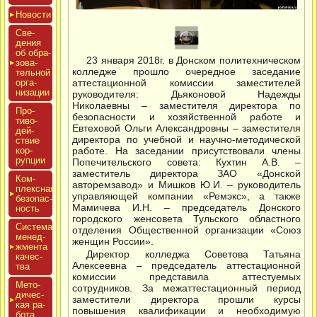
Новос­ти
Све­
дения
об об­ра­
23 января 2018г. в Донском политехническом
зова­
колледже прошло очередное заседание
тель­ной
ор­га­
аттестационной комиссии заместителей
низа­ции
руководителя: Дьяконовой Надежды
Николаевны – заместителя директора по
Про­
безопасности и хозяйственной работе и
тиво­
Евтеховой Ольги Александровны – заместителя
дей­
директора по учебной и научно-методической
ствие
кор­
работе. На заседании присутствовали члены
рупции
Попечительского совета: Кухтин А.В. –
заместитель директора ЗАО «Донской
Ком­
авторемзавод» и Мишков Ю.И. – руководитель
плексная
управляющей компании «Ремэкс», а также
бе­зопас­
Мамичева И.Н. – председатель Донского
ность
городского женсовета Тульского областного
Сис­те­ма
отделения Общественной организации «Союз
ме­нед­
женщин России».
жмен­та
Директор колледжа Советова Татьяна
ка­чес­
Алексеевна – председатель аттестационной
тва
комиссии представила аттестуемых
Мето­
сотрудников. За межаттестационный период
дичес­
заместители директора прошли курсы
кая ра­
повышения квалификации и необходимую
бота