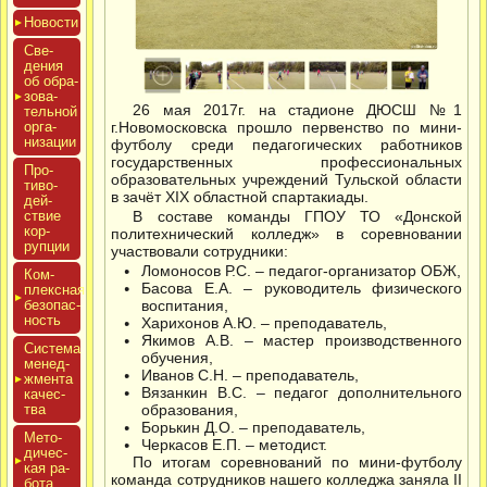
Новос­ти
Све­
дения
об об­ра­
зова­
26 мая 2017г. на стадионе ДЮСШ №1
тель­ной
ор­га­
г.Новомосковска прошло первенство по мини-
низа­ции
футболу среди педагогических работников
государственных профессиональных
Про­
образовательных учреждений Тульской области
тиво­
в зачёт XIX областной спартакиады.
дей­
ствие
В составе команды ГПОУ ТО «Донской
кор­
политехнический колледж» в соревновании
рупции
участвовали сотрудники:
Ломоносов Р.С. – педагог-организатор ОБЖ,
Ком­
Басова Е.А. – руководитель физического
плексная
бе­зопас­
воспитания,
ность
Харихонов А.Ю. – преподаватель,
Якимов А.В. – мастер производственного
Сис­те­ма
обучения,
ме­нед­
Иванов С.Н. – преподаватель,
жмен­та
Вязанкин В.С. – педагог дополнительного
ка­чес­
тва
образования,
Борькин Д.О. – преподаватель,
Мето­
Черкасов Е.П. – методист.
дичес­
По итогам соревнований по мини-футболу
кая ра­
команда сотрудников нашего колледжа заняла II
бота