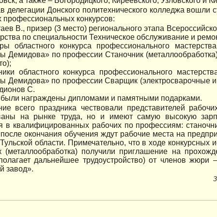
вск, а также ‒ Богородицкого, Киреевского, Узловского и К
ав делегации Донского политехнического колледжа вошли с
х профессиональных конкурсов:
аев В., призер (3 место) регионального этапа Всероссийс
рства по специальности Техническое обслуживание и ремо
ры областного конкурса профессионального мастерства
ы Демидова» по профессии Станочник (металлообработка): 
то);
ники областного конкурса профессионального мастерств
ы Демидова» по профессии Сварщик (электросварочные и 
одионов С.
 были награждены дипломами и памятными подарками.
ние всего праздника чествовали представителей рабочи
ваны на рынке труда, но и имеют самую высокую зарп
я в квалифицированных рабочих по профессиям: станочни
после окончания обучения ждут рабочие места на предпри
 Тульской области. Примечательно, что в ходе конкурсных
к (металлообработка) получили приглашение на прохожд
дполагает дальнейшее трудоустройство) от членов жюри 
й завод».
З