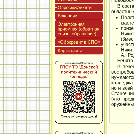
Новомоско
В сост
Опро­сы&Анке­ты
областны
Вакан­сии
Полет
масте
Элек­трон­ная
призё
при­ем­ная (об­ратная
связь, об­ра­щение)
Никит
(3мес
«Обркре­дит в СПО»
участ
Никит
Кар­та сай­та
А., Р
Ребята
В тече
востребо
нуждаютс
колледжа 
но и всей
Станочни
(что пре
оружейны