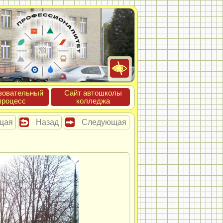
зова­тель­ный
Сайт ав­тошко­лы
про­цесс
кол­леджа
щая
Назад
Следующая