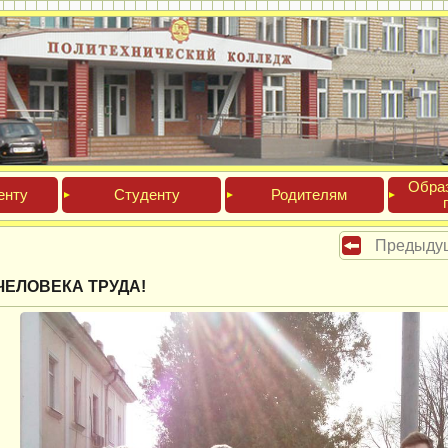
Обра­
ен­ту
Сту­ден­ту
Роди­телям
Предыду
ЧЕЛОВЕКА ТРУДА!