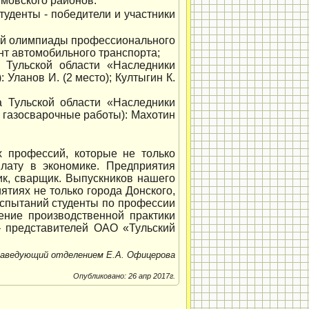
имовского районов.
туденты - победители и участники
кой олимпиады профессионального
нт автомобильного транспорта;
 Тульской области «Наследники
Уланов И. (2 место); Култыгин К.
а Тульской области «Наследники
газосварочные работы): Махотин
х профессий, которые не только
лату в экономике. Предприятия
к, сварщик. Выпускников нашего
ятиях не только города Донского,
 испытаний студенты по профессии
ение производственной практики
– представителей ОАО «Тульский
аведующий отделением Е.А. Офицерова
Опубликовано: 26 апр 2017г.