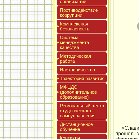
ор­га­низа­ции
Про­тиво­дей­ствие
кор­рупции
Ком­плексная
бе­зопас­ность
Сис­те­ма
ме­нед­жмен­та
ка­чес­тва
Мето­дичес­кая
ра­бота
Нас­тавни­чес­тво
Тра­ек­то­рия раз­ви­тия
МФЦДО
(до­пол­ни­тель­ное
об­ра­зова­ние)
Реги­ональ­ный центр
сту­ден­ческо­го
са­мо­уп­равле­ния
Дис­танци­он­ное
«Славим
обу­чение
прошёл з
Кон­такты