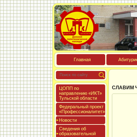
Глав­ная
Аби­тури­
СЛАВИМ 
ЦОПП по
нап­равле­нию «ИКТ»
Туль­ской об­ласти
Феде­раль­ный про­ект
«Про­фес­си­она­литет»
Новос­ти
Све­дения об
об­ра­зова­тель­ной