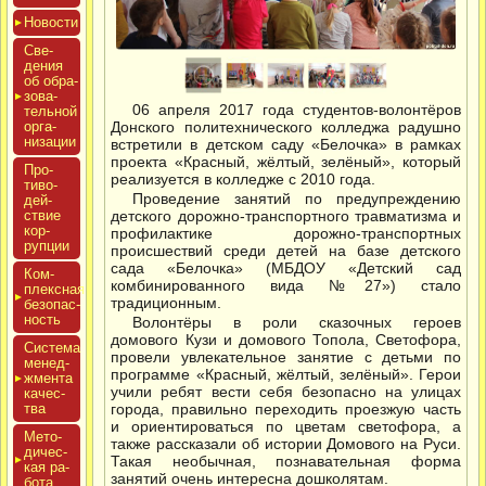
Новос­ти
Све­
дения
об об­ра­
зова­
06 апреля 2017 года студентов-волонтёров
тель­ной
ор­га­
Донского политехнического колледжа радушно
низа­ции
встретили в детском саду «Белочка» в рамках
проекта «Красный, жёлтый, зелёный», который
Про­
реализуется в колледже с 2010 года.
тиво­
Проведение занятий по предупреждению
дей­
ствие
детского дорожно-транспортного травматизма и
кор­
профилактике дорожно-транспортных
рупции
происшествий среди детей на базе детского
сада «Белочка» (МБДОУ «Детский сад
Ком­
комбинированного вида №27») стало
плексная
традиционным.
бе­зопас­
ность
Волонтёры в роли сказочных героев
домового Кузи и домового Топола, Светофора,
Сис­те­ма
провели увлекательное занятие с детьми по
ме­нед­
программе «Красный, жёлтый, зелёный». Герои
жмен­та
учили ребят вести себя безопасно на улицах
ка­чес­
тва
города, правильно переходить проезжую часть
и ориентироваться по цветам светофора, а
Мето­
также рассказали об истории Домового на Руси.
дичес­
Такая необычная, познавательная форма
кая ра­
занятий очень интересна дошколятам.
бота