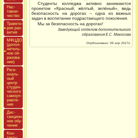
Студенты колледжа активно занимаются
Нас­
проектом «Красный, жёлтый, зелёный», ведь
тавни­
безопасность на дорогах ‒ одна из важных
чес­тво
задач в воспитании подрастающего поколения.
Тра­ек­то­
Мы за безопасность на дорогах!
рия раз­
Заведующий отделом дополнительного
ви­тия
образования Е.С. Макосова
МФЦДО
Опубликовано: 06 апр 2017г.
(до­пол­
ни­тель­
ное об­
ра­зова­
ние)
Реги­
ональ­
ный
центр
сту­ден­
ческо­го
са­мо­уп­
равле­
ния
Дис­
танци­он­
ное обу­
чение
Кон­
такты