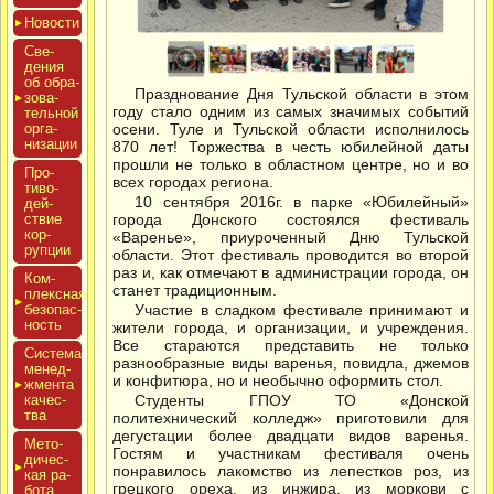
Новос­ти
Све­
дения
об об­ра­
Празднование Дня Тульской области в этом
зова­
году стало одним из самых значимых событий
тель­ной
ор­га­
осени. Туле и Тульской области исполнилось
низа­ции
870 лет! Торжества в честь юбилейной даты
прошли не только в областном центре, но и во
Про­
всех городах региона.
тиво­
10 сентября 2016г. в парке «Юбилейный»
дей­
ствие
города Донского состоялся фестиваль
кор­
«Варенье», приуроченный Дню Тульской
рупции
области. Этот фестиваль проводится во второй
раз и, как отмечают в администрации города, он
Ком­
станет традиционным.
плексная
бе­зопас­
Участие в сладком фестивале принимают и
ность
жители города, и организации, и учреждения.
Все стараются представить не только
Сис­те­ма
разнообразные виды варенья, повидла, джемов
ме­нед­
и конфитюра, но и необычно оформить стол.
жмен­та
ка­чес­
Студенты ГПОУ ТО «Донской
тва
политехнический колледж» приготовили для
дегустации более двадцати видов варенья.
Мето­
Гостям и участникам фестиваля очень
дичес­
понравилось лакомство из лепестков роз, из
кая ра­
грецкого ореха, из инжира, из моркови с
бота