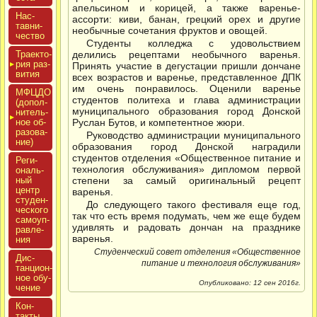
апельсином и корицей, а также варенье-
Нас­
ассорти: киви, банан, грецкий орех и другие
тавни­
необычные сочетания фруктов и овощей.
чес­тво
Студенты колледжа с удовольствием
Тра­ек­то­
делились рецептами необычного варенья.
рия раз­
Принять участие в дегустации пришли дончане
ви­тия
всех возрастов и варенье, представленное ДПК
им очень понравилось. Оценили варенье
МФЦДО
студентов политеха и глава администрации
(до­пол­
муниципального образования город Донской
ни­тель­
ное об­
Руслан Бутов, и компетентное жюри.
ра­зова­
Руководство администрации муниципального
ние)
образования город Донской наградили
студентов отделения «Общественное питание и
Реги­
технология обслуживания» дипломом первой
ональ­
ный
степени за самый оригинальный рецепт
центр
варенья.
сту­ден­
До следующего такого фестиваля еще год,
ческо­го
так что есть время подумать, чем же еще будем
са­мо­уп­
удивлять и радовать дончан на празднике
равле­
варенья.
ния
Студенческий совет отделения «Общественное
Дис­
питание и технология обслуживания»
танци­он­
ное обу­
Опубликовано: 12 сен 2016г.
чение
Кон­
такты