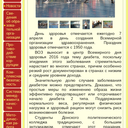
Новос­ти
Све­
дения
об об­ра­
зова­
тель­ной
ор­га­
День здоровья отмечается ежегодно 7
низа­ции
апреля в день создания Всемирной
организации здравоохранения. Праздник
Про­
здоровья отмечается с 1950 года.
тиво­
ВОЗ выносит в центр Всемирного дня
дей­
ствие
здоровья 2016 года тему диабета, поскольку
кор­
эпидемия этого заболевания стремительно
рупции
нарастает во многих странах, причем особенно
резкий рост документирован в странах с низким
Ком­
и средним уровнем дохода.
плексная
бе­зопас­
Значительную долю случаев заболевания
ность
диабетом можно предотвратить. Доказано, что
простые меры по изменению образа жизни
Сис­те­ма
эффективно предотвращают или отсрочивают
ме­нед­
начало диабета 2 типа. Поддержание
жмен­та
нормального веса, регулярная физическая
ка­чес­
тва
нагрузка и здоровый рацион могут снизить риск
возникновения болезни.
Мето­
Студенты Донского политехнического
дичес­
колледжа традиционно, с большим
кая ра­
энтузиазмом, отмечают этот праздник.
бота