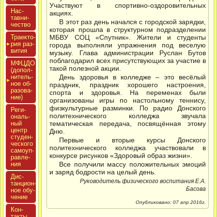
Участвуют в спортивно-оздоровительных
Нас­
акциях.
тавни­
В этот раз день начался с городской зарядки,
чес­тво
которая прошла в структурном подразделении
Тра­ек­то­
МБВУ СОЦ «Спутник». Жители и студенты
рия раз­
города выполняли упражнения под веселую
ви­тия
музыку. Глава администрации Руслан Бутов
поблагодарил всех присутствующих за участие в
МФЦДО
такой полезной акции.
(до­пол­
ни­тель­
День здоровья в колледже – это весёлый
ное об­
праздник, праздник хорошего настроения,
ра­зова­
спорта и здоровья. На переменах были
ние)
организованы игры по настольному теннису,
физкультурные разминки. По радио Донского
Реги­
политехнического колледжа звучала
ональ­
ный
тематическая передача, посвящённая этому
центр
Дню.
сту­ден­
Первые и вторые курсы Донского
ческо­го
политехнического колледжа участвовали в
са­мо­уп­
конкурсе рисунков «Здоровый образ жизни».
равле­
ния
Все получили массу положительных эмоций
и заряд бодрости на целый день.
Дис­
Руководитель физического воспитания Е.А.
танци­он­
Басова
ное обу­
чение
Опубликовано: 07 апр 2016г.
Кон­
такты