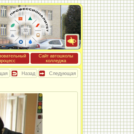
зова­тель­ный
Сайт ав­тошко­лы
про­цесс
кол­леджа
щая
Назад
Следующая