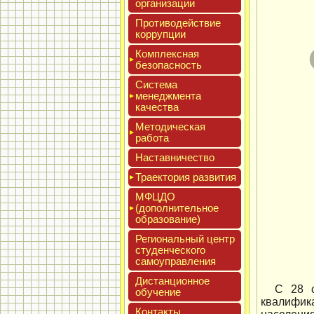
ор­га­низа­ции
Про­тиво­дей­ствие
кор­рупции
Ком­плексная
бе­зопас­ность
Сис­те­ма
ме­нед­жмен­та
ка­чес­тва
Мето­дичес­кая
ра­бота
Нас­тавни­чес­тво
Тра­ек­то­рия раз­ви­тия
МФЦДО
(до­пол­ни­тель­ное
об­ра­зова­ние)
Реги­ональ­ный центр
сту­ден­ческо­го
са­мо­уп­равле­ния
Дис­танци­он­ное
С 28 с
обу­чение
квалифик
Кон­такты