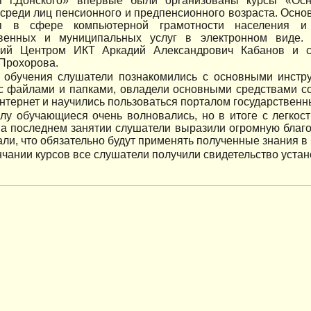
я г.Донского» впервые были организованы курсы «Ос
среди лиц пенсионного и предпенсионного возраста. Осно
я в сфере компьютерной грамотности населения и
твенных и муниципальных услуг в электронном виде.
ий Центром ИКТ Аркадий Александрович Кабанов и с
Прохорова.
 обучения слушатели познакомились с основными инстр
с файлами и папками, овладели основными средствами со
нтернет и научились пользоваться порталом государственны
лу обучающиеся очень волновались, но в итоге с легкос
На последнем занятии слушатели выразили огромную благ
ли, что обязательно будут применять полученные знания в
нчании курсов все слушатели получили свидетельство устан