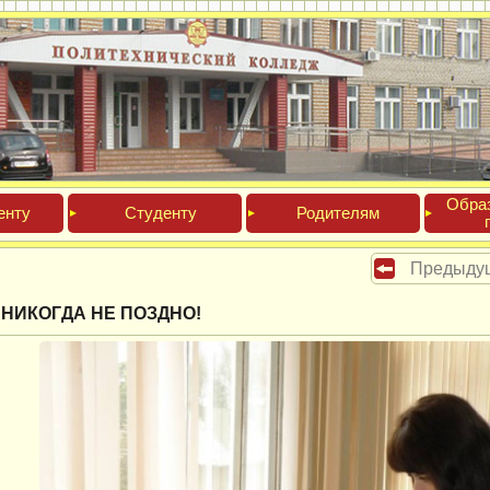
Обра­
ен­ту
Сту­ден­ту
Роди­телям
Предыду
НИКОГДА НЕ ПОЗДНО!