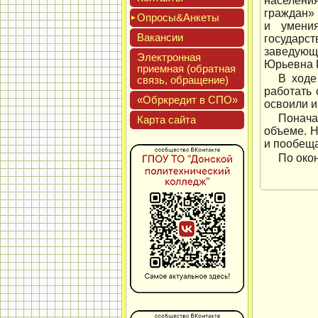
населени
граждан» 
Опро­сы&Анке­ты
и умени
Вакан­сии
государс
заведующ
Элек­трон­ная
Юрьевна 
при­ем­ная (об­ратная
В ходе
связь, об­ра­щение)
работать 
«Обркре­дит в СПО»
освоили и
Понача
Кар­та сай­та
объеме. 
и пообеща
По око