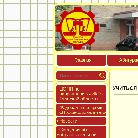
Глав­ная
Аби­тури­
УЧИТЬСЯ 
ЦОПП по
нап­равле­нию «ИКТ»
Туль­ской об­ласти
Феде­раль­ный про­ект
«Про­фес­си­она­литет»
Новос­ти
Све­дения об
об­ра­зова­тель­ной